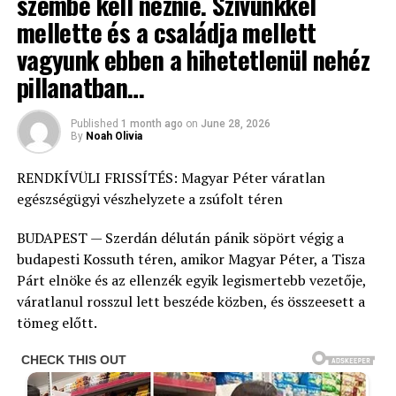
szembe kell néznie. Szívünkkel
mellette és a családja mellett
vagyunk ebben a hihetetlenül nehéz
pillanatban…
Published
1 month ago
on
June 28, 2026
By
Noah Olivia
RENDKÍVÜLI FRISSÍTÉS: Magyar Péter váratlan
egészségügyi vészhelyzete a zsúfolt téren
BUDAPEST — Szerdán délután pánik söpört végig a
budapesti Kossuth téren, amikor Magyar Péter, a Tisza
Párt elnöke és az ellenzék egyik legismertebb vezetője,
váratlanul rosszul lett beszéde közben, és összeesett a
tömeg előtt.