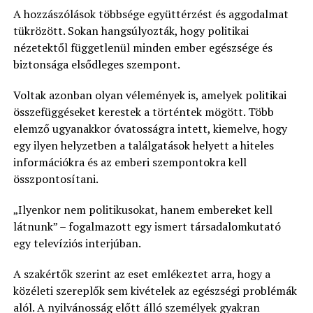
A hozzászólások többsége együttérzést és aggodalmat
tükrözött. Sokan hangsúlyozták, hogy politikai
nézetektől függetlenül minden ember egészsége és
biztonsága elsődleges szempont.
Voltak azonban olyan vélemények is, amelyek politikai
összefüggéseket kerestek a történtek mögött. Több
elemző ugyanakkor óvatosságra intett, kiemelve, hogy
egy ilyen helyzetben a találgatások helyett a hiteles
információkra és az emberi szempontokra kell
összpontosítani.
„Ilyenkor nem politikusokat, hanem embereket kell
látnunk” – fogalmazott egy ismert társadalomkutató
egy televíziós interjúban.
A szakértők szerint az eset emlékeztet arra, hogy a
közéleti szereplők sem kivételek az egészségi problémák
alól. A nyilvánosság előtt álló személyek gyakran