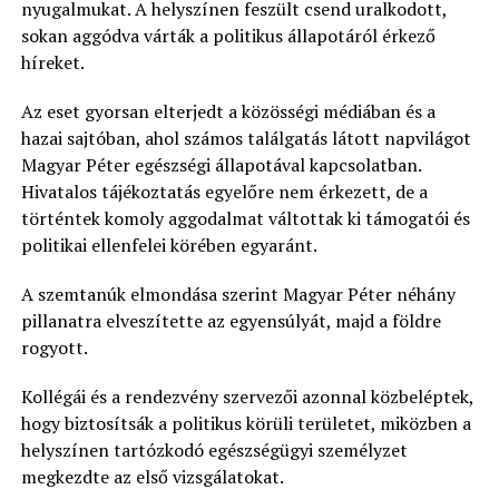
nyugalmukat. A helyszínen feszült csend uralkodott,
sokan aggódva várták a politikus állapotáról érkező
híreket.
Az eset gyorsan elterjedt a közösségi médiában és a
hazai sajtóban, ahol számos találgatás látott napvilágot
Magyar Péter egészségi állapotával kapcsolatban.
Hivatalos tájékoztatás egyelőre nem érkezett, de a
történtek komoly aggodalmat váltottak ki támogatói és
politikai ellenfelei körében egyaránt.
A szemtanúk elmondása szerint Magyar Péter néhány
pillanatra elveszítette az egyensúlyát, majd a földre
rogyott.
Kollégái és a rendezvény szervezői azonnal közbeléptek,
hogy biztosítsák a politikus körüli területet, miközben a
helyszínen tartózkodó egészségügyi személyzet
megkezdte az első vizsgálatokat.