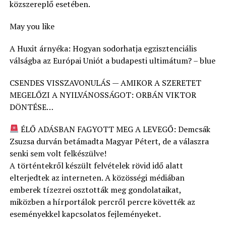
közszereplő esetében.
May you like
A Huxit árnyéka: Hogyan sodorhatja egzisztenciális
válságba az Európai Uniót a budapesti ultimátum? – blue
CSENDES VISSZAVONULÁS — AMIKOR A SZERETET
MEGELŐZI A NYILVÁNOSSÁGOT: ORBÁN VIKTOR
DÖNTÉSE…
ÉLŐ ADÁSBAN FAGYOTT MEG A LEVEGŐ: Demcsák
Zsuzsa durván betámadta Magyar Pétert, de a válaszra
senki sem volt felkészülve!
A történtekről készült felvételek rövid idő alatt
elterjedtek az interneten. A közösségi médiában
emberek tízezrei osztották meg gondolataikat,
miközben a hírportálok percről percre követték az
eseményekkel kapcsolatos fejleményeket.