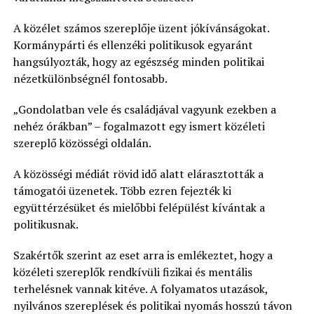
A közélet számos szereplője üzent jókívánságokat.
Kormánypárti és ellenzéki politikusok egyaránt
hangsúlyozták, hogy az egészség minden politikai
nézetkülönbségnél fontosabb.
„Gondolatban vele és családjával vagyunk ezekben a
nehéz órákban” – fogalmazott egy ismert közéleti
szereplő közösségi oldalán.
A közösségi médiát rövid idő alatt elárasztották a
támogatói üzenetek. Több ezren fejezték ki
együttérzésüket és mielőbbi felépülést kívántak a
politikusnak.
Szakértők szerint az eset arra is emlékeztet, hogy a
közéleti szereplők rendkívüli fizikai és mentális
terhelésnek vannak kitéve. A folyamatos utazások,
nyilvános szereplések és politikai nyomás hosszú távon