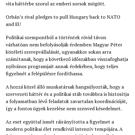
vita háttérbe szorul az emberi sorsok mögött.
Orbán’s rival pledges to pull Hungary back to NATO
and EU
Politikai szempontból a történtek rövid távon
várhatóan nem befolyásolják érdemben Magyar Péter
közéleti szerepvállalását, ugyanakkor sokan arra
számítanak, hogy a következő időszakban visszafoghatja
nyilvános programjait annak érdekében, hogy teljes
figyelmét a felépülésre fordíthassa.
A hozzá közel álló munkatársak hangsúlyozták, hogy a
szervezeti háttér és a politikai stáb továbbra is biztosítja
a folyamatban lévő feladatok zavartalan koordinációját,
így a fontos ügyek kezelése nem szenved késedelmet.
Az eset egyúttal ismét ráirányította a figyelmet a
modern politikai élet rendkívül intenzív tempójára. A