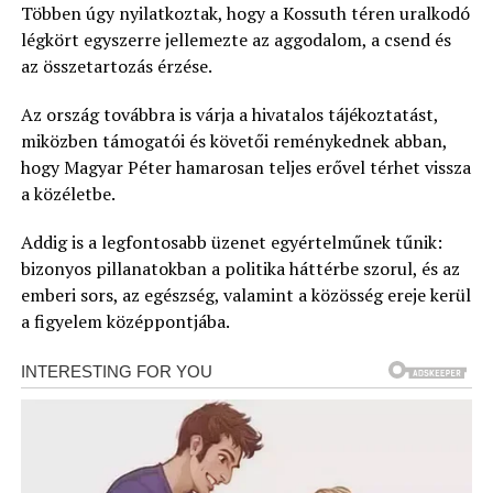
Többen úgy nyilatkoztak, hogy a Kossuth téren uralkodó
légkört egyszerre jellemezte az aggodalom, a csend és
az összetartozás érzése.
Az ország továbbra is várja a hivatalos tájékoztatást,
miközben támogatói és követői reménykednek abban,
hogy Magyar Péter hamarosan teljes erővel térhet vissza
a közéletbe.
Addig is a legfontosabb üzenet egyértelműnek tűnik:
bizonyos pillanatokban a politika háttérbe szorul, és az
emberi sors, az egészség, valamint a közösség ereje kerül
a figyelem középpontjába.