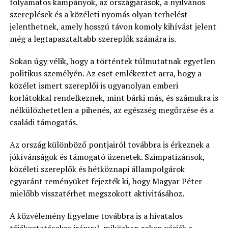
folyamatos kampányok, az országjárások, a nyilvános
szereplések és a közéleti nyomás olyan terhelést
jelenthetnek, amely hosszú távon komoly kihívást jelent
még a legtapasztaltabb szereplők számára is.
Sokan úgy vélik, hogy a történtek túlmutatnak egyetlen
politikus személyén. Az eset emlékeztet arra, hogy a
közélet ismert szereplői is ugyanolyan emberi
korlátokkal rendelkeznek, mint bárki más, és számukra is
nélkülözhetetlen a pihenés, az egészség megőrzése és a
családi támogatás.
Az ország különböző pontjairól továbbra is érkeznek a
jókívánságok és támogató üzenetek. Szimpatizánsok,
közéleti szereplők és hétköznapi állampolgárok
egyaránt reményüket fejezték ki, hogy Magyar Péter
mielőbb visszatérhet megszokott aktivitásához.
A közvélemény figyelme továbbra is a hivatalos
tájékoztatásokra irányul, miközben sokan várják a