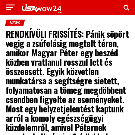
NEWS
RENDKÍVÜLI FRISSÍTÉS: Pánik söpört
vegig a zsúfolásig megtelt téren,
amikor Magyar Péter egy beszéd
közben vratlanul rosszul lett és
összeesett. Egyik közvetlen
munkatársa a segítségre sietett,
folyamatosan a tömeg megdöbbent
csendben figyelte az eseményeket.
Most egy helyzetjelentést kaptunk
arról a komoly egészségügyi
küzdelemről, amivel Péternek