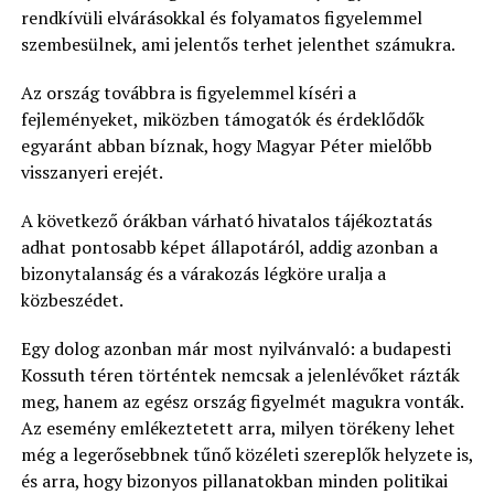
rendkívüli elvárásokkal és folyamatos figyelemmel
szembesülnek, ami jelentős terhet jelenthet számukra.
Az ország továbbra is figyelemmel kíséri a
fejleményeket, miközben támogatók és érdeklődők
egyaránt abban bíznak, hogy Magyar Péter mielőbb
visszanyeri erejét.
A következő órákban várható hivatalos tájékoztatás
adhat pontosabb képet állapotáról, addig azonban a
bizonytalanság és a várakozás légköre uralja a
közbeszédet.
Egy dolog azonban már most nyilvánvaló: a budapesti
Kossuth téren történtek nemcsak a jelenlévőket rázták
meg, hanem az egész ország figyelmét magukra vonták.
Az esemény emlékeztetett arra, milyen törékeny lehet
még a legerősebbnek tűnő közéleti szereplők helyzete is,
és arra, hogy bizonyos pillanatokban minden politikai