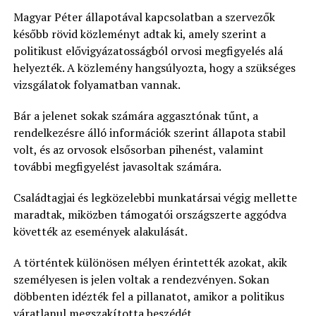
Magyar Péter állapotával kapcsolatban a szervezők
később rövid közleményt adtak ki, amely szerint a
politikust elővigyázatosságból orvosi megfigyelés alá
helyezték. A közlemény hangsúlyozta, hogy a szükséges
vizsgálatok folyamatban vannak.
Bár a jelenet sokak számára aggasztónak tűnt, a
rendelkezésre álló információk szerint állapota stabil
volt, és az orvosok elsősorban pihenést, valamint
további megfigyelést javasoltak számára.
Családtagjai és legközelebbi munkatársai végig mellette
maradtak, miközben támogatói országszerte aggódva
követték az események alakulását.
A történtek különösen mélyen érintették azokat, akik
személyesen is jelen voltak a rendezvényen. Sokan
döbbenten idézték fel a pillanatot, amikor a politikus
váratlanul megszakította beszédét.