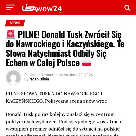
NEWS
PILNE! Donald Tusk Zwrócił Się
do Nawrockiego i Kaczyńskiego. Te
Słowa Natychmiast Odbiły Się
Echem w Całej Polsce
Published
1 month ago
on
June 29, 2026
By
Noah Olivia
PILNE SŁOWA TUSKA DO NAWROCKIEGO I
KACZYŃSKIEGO. Polityczna scena znów wrze
Donald Tusk po raz kolejny znalazł się w centrum
politycznych wydarzeń. Podczas jednego z ostatnich
wystąpień premier odniósł się do sytuacji na polskiej