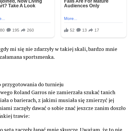
igdy mi się nie zdarzyły w takiej skali, bardzo mnie
 załamana sportsmenka.
o przygotowania do turnieju
wego Roland Garros nie zamierzała szukać tanich
ła o barierach, z jakimi musiała się zmierzyć jej
niami zaczęły dawać o sobie znać jeszcze zanim doszło
skiej trawie:
 seta zaczęły łapać mnie skurcze. Uważam, że to nie