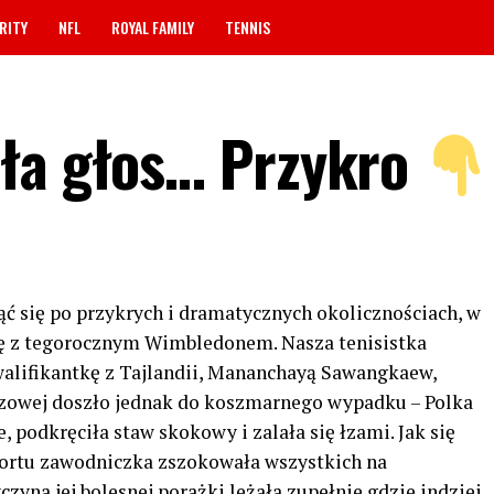
RITY
NFL
ROYAL FAMILY
TENNIS
ała głos… Przykro
ąć się po przykrych i dramatycznych okolicznościach, w
ię z tegorocznym Wimbledonem. Nasza tenisistka
alifikantkę z Tajlandii, Mananchayą Sawangkaew,
meczowej doszło jednak do koszmarnego wypadku – Polka
e, podkręciła staw skokowy i zalała się łzami. Jak się
kortu zawodniczka zszokowała wszystkich na
zyna jej bolesnej porażki leżała zupełnie gdzie indziej.