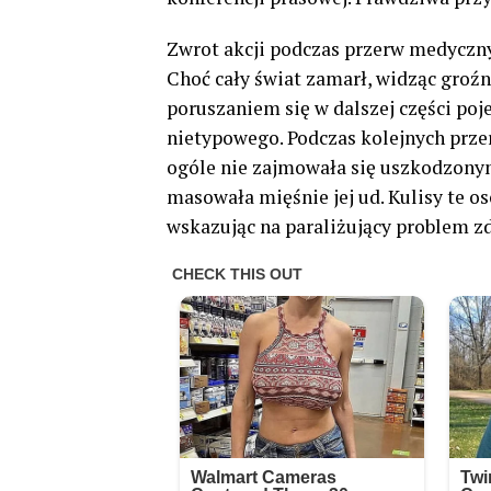
Zwrot akcji podczas przerw medyczny
Choć cały świat zamarł, widząc groźn
poruszaniem się w dalszej części poj
nietypowego. Podczas kolejnych prz
ogóle nie zajmowała się uszkodzon
masowała mięśnie jej ud. Kulisy te o
wskazując na paraliżujący problem z