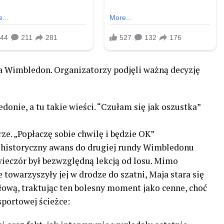
a Wimbledon. Organizatorzy podjęli ważną decyzję
onie, a tu takie wieści. “Czułam się jak oszustka”
ze. „Popłaczę sobie chwilę i będzie OK”
 historyczny awans do drugiej rundy Wimbledonu
wieczór był bezwzględną lekcją od losu. Mimo
towarzyszyły jej w drodze do szatni, Maja stara się
łową, traktując ten bolesny moment jako cenne, choć
portowej ścieżce: