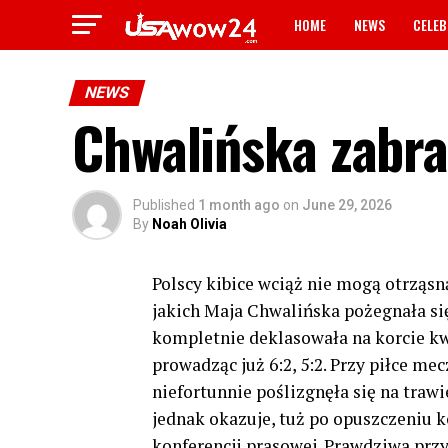
HOME
NEWS
CELEB
NEWS
Chwalińska zabr
Published
1 month ago
on
June 29, 2026
By
Noah Olivia
Polscy kibice wciąż nie mogą otrząsn
jakich Maja Chwalińska pożegnała s
kompletnie deklasowała na korcie kw
prowadząc już 6:2, 5:2. Przy piłce 
niefortunnie poślizgnęła się na trawi
jednak okazuje, tuż po opuszczeniu 
konferencji prasowej. Prawdziwa przyc