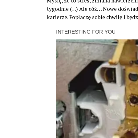
Myślę, że to stres, zmiana nawierzchn
tygodnie (…) Ale cóż… Nowe doświadc
karierze. Popłaczę sobie chwilę i bę