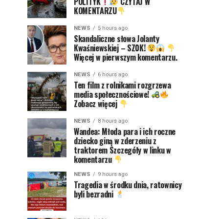
POLITYK
CZYTAJ W
KOMENTARZU
NEWS
5 hours ago
Skandaliczne słowa Jolanty
Kwaśniewskiej – SZ0K!
Więcej w pierwszym komentarzu.
NEWS
6 hours ago
Ten film z rolnikami rozgrzewa
media społecznościowe!
Zobacz więcej
NEWS
8 hours ago
Wandea: Młoda para i ich roczne
dziecko giną w zderzeniu z
traktorem Szczegóły w linku w
komentarzu
NEWS
9 hours ago
Tragedia w środku dnia, ratownicy
byli bezradni