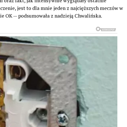
i oraz fakt, jak intensywnie wyglądały ostatnie
zenie, jest to dla mnie jeden z najcięższych meczów w
dzie OK — podsumowała z nadzieją Chwalińska.