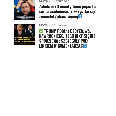
NEWS
10 hours ago
Zaledwie 23 minuty temu pojawiła
się ta wiadomość… i wszystko się
zmieniło! Zobacz więcej
NEWS
10 hours ago
TRUMP PODJĄŁ DECYZJĘ WS.
NAWROCKIEGO. TEGO NIKT SIĘ NIE
SPODZIEWAŁ SZCZEGÓŁY POD
LINKIEM W KOMENTARZAC