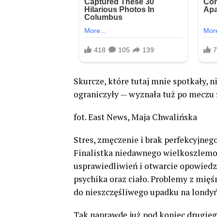
Skurcze, które tutaj mnie spotkały, n
ograniczyły — wyznała tuż po meczu
fot. East News, Maja Chwalińska
Stres, zmęczenie i brak perfekcyjneg
Finalistka niedawnego wielkoszlemo
usprawiedliwień i otwarcie opowiedzia
psychika oraz ciało. Problemy z mięś
do nieszczęśliwego upadku na londyń
Tak naprawdę już pod koniec drugiego