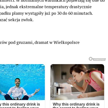
śmierci. W normalnych warunkach pojawiają się one do
a, jednak ekstremalne temperatury drastycznie
padku plamy wystąpiły już po 30 do 60 minutach.
zać sekcja zwłok.
ców pod gruzami, dramat w Wielkopolsce