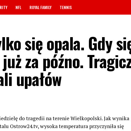
RITY
NFL
ROYAL FAMILY
TENNIS
lko się opala. Gdy si
 już za późno. Tragic
ali upałów
dzielę do tragedii na terenie Wielkopolski. Jak wynika
rtalu Ostrow24.tv, wysoka temperatura przyczyniła się