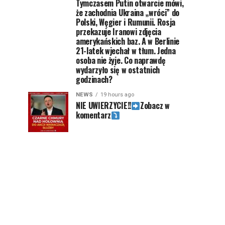
Tymczasem Putin otwarcie mówi,
że zachodnia Ukraina „wróci” do
Polski, Węgier i Rumunii. Rosja
przekazuje Iranowi zdjęcia
amerykańskich baz. A w Berlinie
21-latek wjechał w tłum. Jedna
osoba nie żyje. Co naprawdę
wydarzyło się w ostatnich
godzinach?
NEWS
19 hours ago
NIE UWIERZYCIE!!
Zobacz w
komentarz