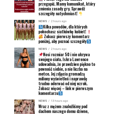
przegapić. Mamy komunikat, który
zmienia zasady gry. Sprawdź
szczegóły natychmiast!
NEWS
2 hours ago
Kilka powodów, dla których
pokochasz siatkówkę kobiet!
Zobacz pierwszy komentarz
poniżej, aby poznać szczegóły
NEWS
2 hours ago
Nosi rozmiar 50 i nie ukrywa
swojego ciała. Iskra Lawrence
udowadnia, że prawdziwe piękno to
pewność siebie, a nie liczba na
metce. Jej zdjęcia gromadzą
miliony wyświetleń i naprawdę
trudno oderwać od niej wzrok.
Zobacz więcej – link w pierwszym
komentarzu
NEWS
13 hours ago
Wraz z mężem znaleźliśmy pod
dachem naszego domu dziwne,