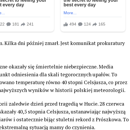
. Kilka dni później zmarł. Jest komunikat prokuratury
zne okazały się śmiertelnie niebezpieczne. Media
unkt odniesienia dla skali tegorocznych upałów. To
towano temperaturę równo 40 stopni Celsjusza, co przez
najwyższych wyników w historii polskiej meteorologii.
orii zaledwie dzień przed tragedią w Hucie. 28 czerwca
kazały 40,5 stopnia Celsjusza, ustanawiając najwyższą
arów i ostatecznie bijąc stuletni rekord z Prószkowa. To
k ekstremalną sytuacją mamy do czynienia.