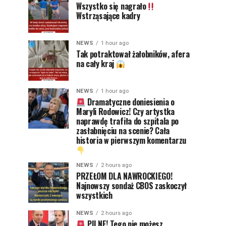
Wszystko się nagrało
Wstrząsające kadry
NEWS
1 hour ago
Tak potraktował żałobników, afera
na cały kraj
NEWS
1 hour ago
Dramatyczne doniesienia o
Maryli Rodowicz! Czy artystka
naprawdę trafiła do szpitala po
zasłabnięciu na scenie? Cała
historia w pierwszym komentarzu
NEWS
2 hours ago
PRZEŁOM DLA NAWROCKIEGO!
Najnowszy sondaż CBOS zaskoczył
wszystkich
NEWS
2 hours ago
PILNE! Tego nie możesz