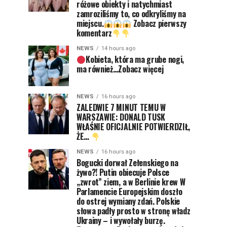
różowe obiekty i natychmiast
zamroziliśmy to, co odkryliśmy na
miejscu.
Zobacz pierwszy
komentarz
NEWS
14 hours ago
Kobieta, która ma grube nogi,
ma również…Zobacz więcej
NEWS
16 hours ago
ZALEDWIE 7 MINUT TEMU W
WARSZAWIE: DONALD TUSK
WŁAŚNIE OFICJALNIE POTWIERDZIŁ,
ŻE…
NEWS
16 hours ago
Bogucki dorwał Zełenskiego na
żywo?! Putin obiecuje Polsce
„zwrot” ziem, a w Berlinie krew W
Parlamencie Europejskim doszło
do ostrej wymiany zdań. Polskie
słowa padły prosto w stronę władz
Ukrainy – i wywołały burzę.