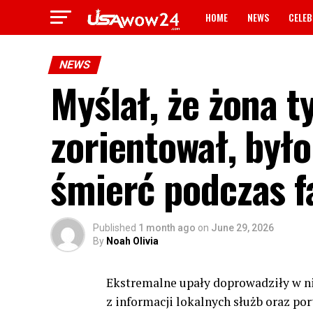
HOME
NEWS
CELEB
NEWS
Myślał, że żona ty
zorientował, było
śmierć podczas f
Published
1 month ago
on
June 29, 2026
By
Noah Olivia
Ekstremalne upały doprowadziły w nie
z informacji lokalnych służb oraz po