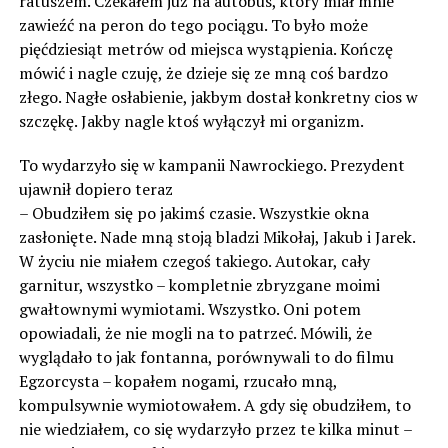
ratuszem. Czekałem już na autobus, który miał mnie
zawieźć na peron do tego pociągu. To było może
pięćdziesiąt metrów od miejsca wystąpienia. Kończę
mówić i nagle czuję, że dzieje się ze mną coś bardzo
złego. Nagłe osłabienie, jakbym dostał konkretny cios w
szczękę. Jakby nagle ktoś wyłączył mi organizm.
To wydarzyło się w kampanii Nawrockiego. Prezydent
ujawnił dopiero teraz
– Obudziłem się po jakimś czasie. Wszystkie okna
zasłonięte. Nade mną stoją bladzi Mikołaj, Jakub i Jarek.
W życiu nie miałem czegoś takiego. Autokar, cały
garnitur, wszystko – kompletnie zbryzgane moimi
gwałtownymi wymiotami. Wszystko. Oni potem
opowiadali, że nie mogli na to patrzeć. Mówili, że
wyglądało to jak fontanna, porównywali to do filmu
Egzorcysta – kopałem nogami, rzucało mną,
kompulsywnie wymiotowałem. A gdy się obudziłem, to
nie wiedziałem, co się wydarzyło przez te kilka minut –