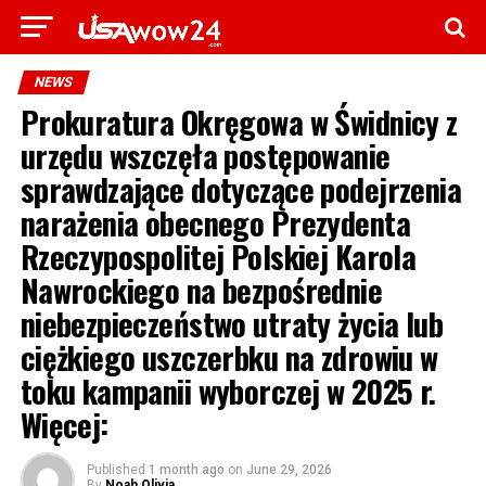
NEWS
Prokuratura Okręgowa w Świdnicy z
urzędu wszczęła postępowanie
sprawdzające dotyczące podejrzenia
narażenia obecnego Prezydenta
Rzeczypospolitej Polskiej Karola
Nawrockiego na bezpośrednie
niebezpieczeństwo utraty życia lub
ciężkiego uszczerbku na zdrowiu w
toku kampanii wyborczej w 2025 r.
Więcej:
Published
1 month ago
on
June 29, 2026
By
Noah Olivia