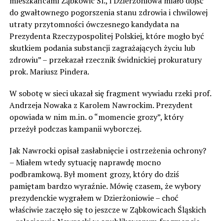
mieszkańcami Ząbkowic Śl., i Dzierżoniowa miało dojść
do gwałtownego pogorszenia stanu zdrowia i chwilowej
utraty przytomności ówczesnego kandydata na
Prezydenta Rzeczypospolitej Polskiej, które mogło być
skutkiem podania substancji zagrażających życiu lub
zdrowiu” – przekazał rzecznik świdnickiej prokuratury
prok. Mariusz Pindera.
W sobotę w sieci ukazał się fragment wywiadu rzeki prof.
Andrzeja Nowaka z Karolem Nawrockim. Prezydent
opowiada w nim m.in. o “momencie grozy”, który
przeżył podczas kampanii wyborczej.
Jak Nawrocki opisał zasłabnięcie i ostrzeżenia ochrony?
– Miałem wtedy sytuację naprawdę mocno
podbramkową. Był moment grozy, który do dziś
pamiętam bardzo wyraźnie. Mówię czasem, że wybory
prezydenckie wygrałem w Dzierżoniowie – choć
właściwie zaczęło się to jeszcze w Ząbkowicach Śląskich