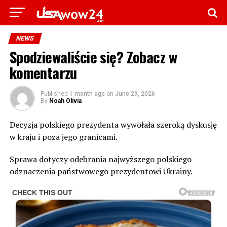
NEWS
Spodziewaliście się? Zobacz w
komentarzu
Published
1 month ago
on
June 29, 2026
By
Noah Olivia
Decyzja polskiego prezydenta wywołała szeroką dyskusję
w kraju i poza jego granicami.
Sprawa dotyczy odebrania najwyższego polskiego
odznaczenia państwowego prezydentowi Ukrainy.