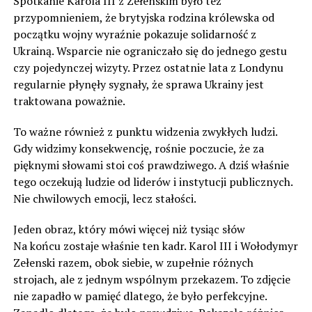
Spotkanie Karola III z Zełenskim było też
przypomnieniem, że brytyjska rodzina królewska od
początku wojny wyraźnie pokazuje solidarność z
Ukrainą. Wsparcie nie ograniczało się do jednego gestu
czy pojedynczej wizyty. Przez ostatnie lata z Londynu
regularnie płynęły sygnały, że sprawa Ukrainy jest
traktowana poważnie.
To ważne również z punktu widzenia zwykłych ludzi.
Gdy widzimy konsekwencję, rośnie poczucie, że za
pięknymi słowami stoi coś prawdziwego. A dziś właśnie
tego oczekują ludzie od liderów i instytucji publicznych.
Nie chwilowych emocji, lecz stałości.
Jeden obraz, który mówi więcej niż tysiąc słów
Na końcu zostaje właśnie ten kadr. Karol III i Wołodymyr
Zełenski razem, obok siebie, w zupełnie różnych
strojach, ale z jednym wspólnym przekazem. To zdjęcie
nie zapadło w pamięć dlatego, że było perfekcyjne.