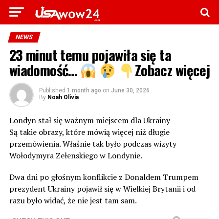
NEWS
23 minut temu pojawiła się ta
wiadomość…
Zobacz więcej
Published
1 month ago
on
June 30, 2026
By
Noah Olivia
Londyn stał się ważnym miejscem dla Ukrainy
Są takie obrazy, które mówią więcej niż długie
przemówienia. Właśnie tak było podczas wizyty
Wołodymyra Zełenskiego w Londynie.
Dwa dni po głośnym konflikcie z Donaldem Trumpem
prezydent Ukrainy pojawił się w Wielkiej Brytanii i od
razu było widać, że nie jest tam sam.