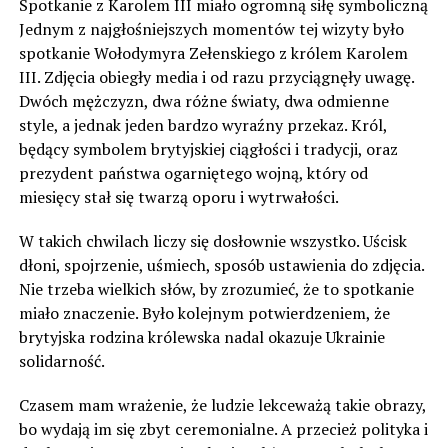
Spotkanie z Karolem III miało ogromną siłę symboliczną
Jednym z najgłośniejszych momentów tej wizyty było
spotkanie Wołodymyra Zełenskiego z królem Karolem
III. Zdjęcia obiegły media i od razu przyciągnęły uwagę.
Dwóch mężczyzn, dwa różne światy, dwa odmienne
style, a jednak jeden bardzo wyraźny przekaz. Król,
będący symbolem brytyjskiej ciągłości i tradycji, oraz
prezydent państwa ogarniętego wojną, który od
miesięcy stał się twarzą oporu i wytrwałości.
W takich chwilach liczy się dosłownie wszystko. Uścisk
dłoni, spojrzenie, uśmiech, sposób ustawienia do zdjęcia.
Nie trzeba wielkich słów, by zrozumieć, że to spotkanie
miało znaczenie. Było kolejnym potwierdzeniem, że
brytyjska rodzina królewska nadal okazuje Ukrainie
solidarność.
Czasem mam wrażenie, że ludzie lekceważą takie obrazy,
bo wydają im się zbyt ceremonialne. A przecież polityka i