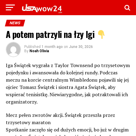
NEWS
A potem patrzyli na łzy Igi
Published
1 month ago
on
June 30, 2026
By
Noah Olivia
Iga Świątek wygrała z Taylor Townsend po trzysetowym
pojedynku i awansowała do kolejnej rundy. Podczas
meczu na korcie centralnym Wimbledonu pojawili się jej
ojciec Tomasz Świątek i siostra Agata Świątek, aby
wspierać tenisistkę. Niewiarygodne, jak potraktowali ich
organizatorzy.
Mecz pełen zwrotów akcji. Świątek przeszła przez
trzysetowy maraton
Spotkanie zaczęło się od dużych emocji, bo już w drugim