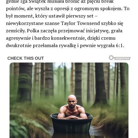
gemie Iga Świątek musiała bronić aż pięciu break
pointów, ale wyszła z opresji z ogromnym spokojem. To
był moment, który ustawił pierwszy set –
niewykorzystane szanse Taylor Townsend szybko się
zemściły. Polka zaczęła przejmować inicjatywę, grała
agresywnie i bardzo konsekwentnie, dzięki czemu
dwukrotnie przełamała rywalkę i pewnie wygrała 6:1.