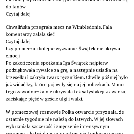
do fanów
Czytaj dalej
Chwalińska przegrała mecz na Wimbledonie. Fala
komentarzy zalała sieć
Czytaj dalej
Łzy po meczu i kolejne wyzwanie. Świątek nie ukrywa
emocji
Po zakończeniu spotkania Iga Świątek najpierw
podziękowała rywalce za grę, a następnie usiadła na
krzesełku i zakryła twarz ręcznikiem. Chwilę później było
już widać łzy, które pojawiły się na jej policzkach. Mimo
tego zawodniczka nie ukrywała też satysfakcji z awansu,
zaciskając pięść w geście ulgi i walki.
W pomeczowej rozmowie Polka otwarcie przyznała, że
ostatnie tygodnie nie należą do łatwych. W jej słowach
wybrzmiała szczerość i zmęczenie intensywnym
sezonem, ale też duma z przetrwania trudnego meczu.