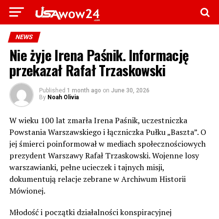
NEWS
Nie żyje Irena Paśnik. Informację
przekazał Rafał Trzaskowski
Published
1 month ago
on
June 30, 2026
By
Noah Olivia
W wieku 100 lat zmarła Irena Paśnik, uczestniczka
Powstania Warszawskiego i łączniczka Pułku „Baszta”. O
jej śmierci poinformował w mediach społecznościowych
prezydent Warszawy Rafał Trzaskowski. Wojenne losy
warszawianki, pełne ucieczek i tajnych misji,
dokumentują relacje zebrane w Archiwum Historii
Mówionej.
Młodość i początki działalności konspiracyjnej