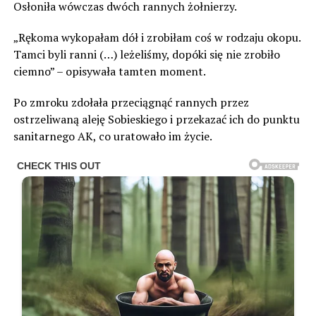
Osłoniła wówczas dwóch rannych żołnierzy.
„Rękoma wykopałam dół i zrobiłam coś w rodzaju okopu.
Tamci byli ranni (…) leżeliśmy, dopóki się nie zrobiło
ciemno” – opisywała tamten moment.
Po zmroku zdołała przeciągnąć rannych przez
ostrzeliwaną aleję Sobieskiego i przekazać ich do punktu
sanitarnego AK, co uratowało im życie.