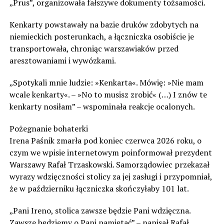
„Prus”, organizowała fałszywe dokumenty tożsamości.
Kenkarty powstawały na bazie druków zdobytych na
niemieckich posterunkach, a łączniczka osobiście je
transportowała, chroniąc warszawiaków przed
aresztowaniami i wywózkami.
„Spotykali mnie ludzie: »Kenkarta«. Mówię: »Nie mam
wcale kenkarty«. – »No to musisz zrobić« (…) I znów te
kenkarty nosiłam” – wspominała reakcje ocalonych.
Pożegnanie bohaterki
Irena Paśnik zmarła pod koniec czerwca 2026 roku, o
czym we wpisie internetowym poinformował prezydent
Warszawy Rafał Trzaskowski. Samorządowiec przekazał
wyrazy wdzięczności stolicy za jej zasługi i przypomniał,
że w październiku łączniczka skończyłaby 101 lat.
„Pani Ireno, stolica zawsze będzie Pani wdzięczna.
Zawsze będziemy o Pani pamiętać” – napisał Rafał