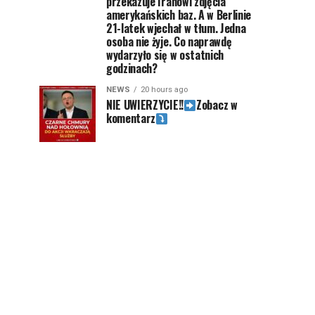
przekazuje Iranowi zdjęcia
amerykańskich baz. A w Berlinie
21-latek wjechał w tłum. Jedna
osoba nie żyje. Co naprawdę
wydarzyło się w ostatnich
godzinach?
NEWS
20 hours ago
NIE UWIERZYCIE!!
Zobacz w
komentarz