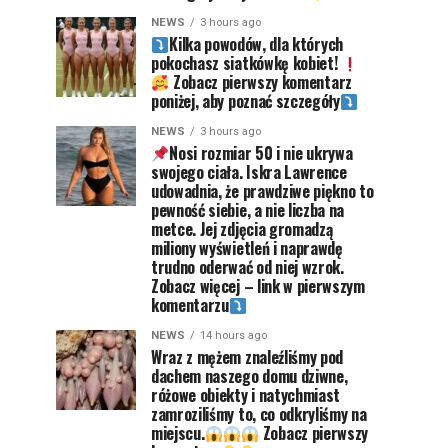
NEWS
3 hours ago
Kilka powodów, dla których
pokochasz siatkówkę kobiet!
Zobacz pierwszy komentarz
poniżej, aby poznać szczegóły
NEWS
3 hours ago
Nosi rozmiar 50 i nie ukrywa
swojego ciała. Iskra Lawrence
udowadnia, że prawdziwe piękno to
pewność siebie, a nie liczba na
metce. Jej zdjęcia gromadzą
miliony wyświetleń i naprawdę
trudno oderwać od niej wzrok.
Zobacz więcej – link w pierwszym
komentarzu
NEWS
14 hours ago
Wraz z mężem znaleźliśmy pod
dachem naszego domu dziwne,
różowe obiekty i natychmiast
zamroziliśmy to, co odkryliśmy na
miejscu.
Zobacz pierwszy