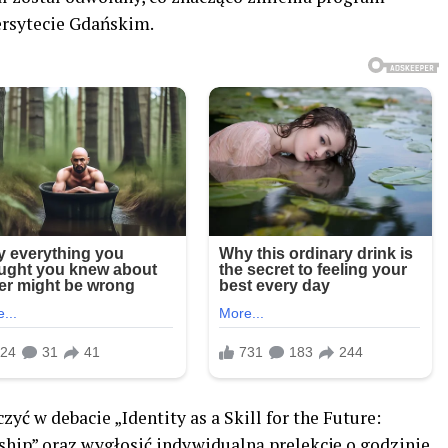
rsytecie Gdańskim.
ć w debacie „Identity as a Skill for the Future:
ship” oraz wygłosić indywidualną prelekcję o godzinie