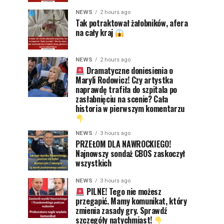
NEWS
2 hours ago
Tak potraktował żałobników, afera
na cały kraj
NEWS
2 hours ago
Dramatyczne doniesienia o
Maryli Rodowicz! Czy artystka
naprawdę trafiła do szpitala po
zasłabnięciu na scenie? Cała
historia w pierwszym komentarzu
NEWS
3 hours ago
PRZEŁOM DLA NAWROCKIEGO!
Najnowszy sondaż CBOS zaskoczył
wszystkich
NEWS
3 hours ago
PILNE! Tego nie możesz
przegapić. Mamy komunikat, który
zmienia zasady gry. Sprawdź
szczegóły natychmiast!