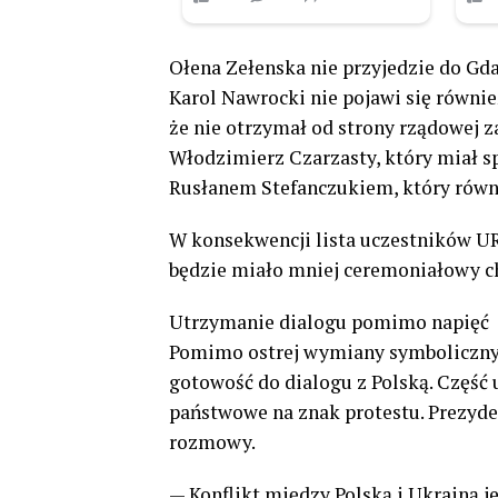
Ołena Zełenska nie przyjedzie do G
Karol Nawrocki nie pojawi się równie
że nie otrzymał od strony rządowej 
Włodzimierz Czarzasty, który miał 
Rusłanem Stefanczukiem, który równ
W konsekwencji lista uczestników U
będzie miało mniej ceremoniałowy ch
Utrzymanie dialogu pomimo napięć
Pomimo ostrej wymiany symbolicznyc
gotowość do dialogu z Polską. Część
państwowe na znak protestu. Prezyden
rozmowy.
— Konflikt między Polską i Ukrainą j