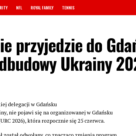
RITY
NFL
ROYAL FAMILY
TENNIS
ie przyjedzie do Gda
Odbudowy Ukrainy 20
iej delegacji w Gdańsku
ny, nie pojawi się na organizowanej w Gdańsku
RC 2026), która rozpocznie się 25 czerwca.
ział został odwołany, co znacząco zmienia program