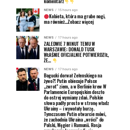
komentarz
NEWS
15 hours ago
Kobieta, która ma grube nogi,
ma również…Zobacz więcej
NEWS
17 hours ago
ZALEDWIE 7 MINUT TEMU W
WARSZAWIE: DONALD TUSK
WŁAŚNIE OFICJALNIE POTWIERDZIŁ,
ŻE…
NEWS
17 hours ago
Bogucki dorwał Zełenskiego na
żywo?! Putin obiecuje Polsce
„zwrot” ziem, a w Berlinie krew W
Parlamencie Europejskim doszło
do ostrej wymiany zdań. Polskie
słowa padły prosto w stronę władz
Ukrainy – i wywołały burzę.
Tymczasem Putin otwarcie mówi,
że zachodnia Ukraina „wróci” do
Polski, Węgier i Rumunii. Rosja