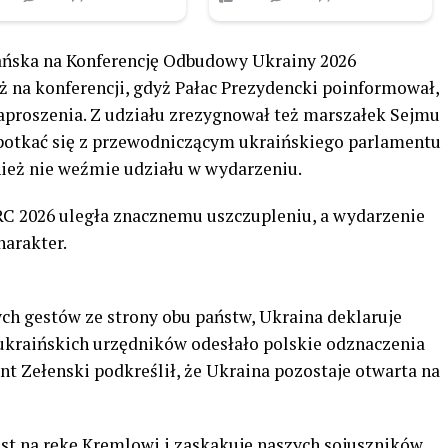
dańska na Konferencję Odbudowy Ukrainy 2026
ż na konferencji, gdyż Pałac Prezydencki poinformował,
zaproszenia. Z udziału zrezygnował też marszałek Sejmu
spotkać się z przewodniczącym ukraińskiego parlamentu
ież nie weźmie udziału w wydarzeniu.
RC 2026 uległa znacznemu uszczupleniu, a wydarzenie
arakter.
h gestów ze strony obu państw, Ukraina deklaruje
 ukraińskich urzędników odesłało polskie odznaczenia
t Zełenski podkreślił, że Ukraina pozostaje otwarta na
est na rękę Kremlowi i zaskakuje naszych sojuszników.