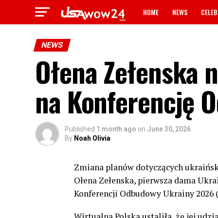
HOME
NEWS
CELEB
NEWS
Ołena Zełenska n
na Konferencję 
Published
1 month ago
on
June 30, 2026
By
Noah Olivia
Zmiana planów dotyczących ukraińsk
Ołena Zełenska, pierwsza dama Ukrai
Konferencji Odbudowy Ukrainy 2026 (U
Wirtualna Polska ustaliła, że jej ud