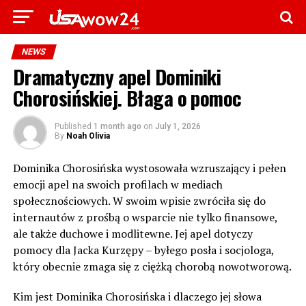
NEWS
Dramatyczny apel Dominiki
Chorosińskiej. Błaga o pomoc
Published
1 month ago
on
July 1, 2026
By
Noah Olivia
Dominika Chorosińska wystosowała wzruszający i pełen
emocji apel na swoich profilach w mediach
społecznościowych. W swoim wpisie zwróciła się do
internautów z prośbą o wsparcie nie tylko finansowe,
ale także duchowe i modlitewne. Jej apel dotyczy
pomocy dla Jacka Kurzępy – byłego posła i socjologa,
który obecnie zmaga się z ciężką chorobą nowotworową.
Kim jest Dominika Chorosińska i dlaczego jej słowa