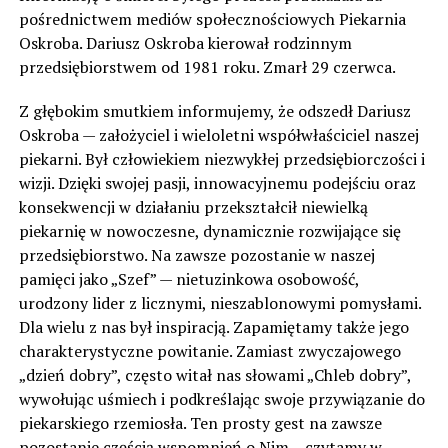
pośrednictwem mediów społecznościowych Piekarnia
Oskroba. Dariusz Oskroba kierował rodzinnym
przedsiębiorstwem od 1981 roku. Zmarł 29 czerwca.
Z głębokim smutkiem informujemy, że odszedł Dariusz
Oskroba — założyciel i wieloletni współwłaściciel naszej
piekarni. Był człowiekiem niezwykłej przedsiębiorczości i
wizji. Dzięki swojej pasji, innowacyjnemu podejściu oraz
konsekwencji w działaniu przekształcił niewielką
piekarnię w nowoczesne, dynamicznie rozwijające się
przedsiębiorstwo. Na zawsze pozostanie w naszej
pamięci jako „Szef” — nietuzinkowa osobowość,
urodzony lider z licznymi, nieszablonowymi pomysłami.
Dla wielu z nas był inspiracją. Zapamiętamy także jego
charakterystyczne powitanie. Zamiast zwyczajowego
„dzień dobry”, często witał nas słowami „Chleb dobry”,
wywołując uśmiech i podkreślając swoje przywiązanie do
piekarskiego rzemiosła. Ten prosty gest na zawsze
pozostanie częścią wspomnień o Nim – czytamy w