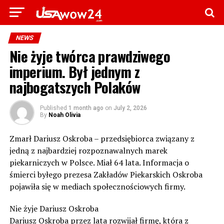
NEWS
Nie żyje twórca prawdziwego
imperium. Był jednym z
najbogatszych Polaków
Published
1 month ago
on
July 2, 2026
By
Noah Olivia
Zmarł Dariusz Oskroba – przedsiębiorca związany z
jedną z najbardziej rozpoznawalnych marek
piekarniczych w Polsce. Miał 64 lata. Informacja o
śmierci byłego prezesa Zakładów Piekarskich Oskroba
pojawiła się w mediach społecznościowych firmy.
Nie żyje Dariusz Oskroba
Dariusz Oskroba przez lata rozwijał firmę, która z