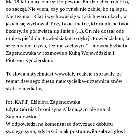
Ma 18 lat i parcie na szkło pewnie. Bardzo chce robić to,
co zaczął. Nie wiem, czy go rynek nie zabije, bo są lepsi.
Ale też ma 18 lat i wychował się w takich warunkach, w
jakich się wychował. Przy takiej matce, która plecie takie
bzdury, że pół świata się śmieje (…). On nie dostał ode
mnie wpie*dolu. Powiedziałam o dykcji. Powiedziałam, że
szczeny nie urywa, też nie zachwyca” – mówiła Elżbieta
Zapendowska w rozmowie z Kubą Wojewódzkim i
Piotrem Kędzierskim.
Te słowa natychmiast wywołały reakcje i sprawiły, że
temat dawnego duetu nauczycielka–uczennica znów
stał się medialny.
fot. KAPiF, Elżbieta Zapendowska
Edyta Górniak broni syna Allana. „On nie zna Eli
Zapendowskiej”
W odpowiedzi na komentarze dotyczące debiutu
swojego syna, Edyta Górniak postanowiła zabrać głos i