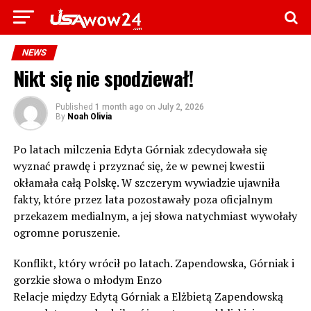
NEWS
Nikt się nie spodziewał!
Published
1 month ago
on
July 2, 2026
By
Noah Olivia
Po latach milczenia Edyta Górniak zdecydowała się
wyznać prawdę i przyznać się, że w pewnej kwestii
okłamała całą Polskę. W szczerym wywiadzie ujawniła
fakty, które przez lata pozostawały poza oficjalnym
przekazem medialnym, a jej słowa natychmiast wywołały
ogromne poruszenie.
Konflikt, który wrócił po latach. Zapendowska, Górniak i
gorzkie słowa o młodym Enzo
Relacje między Edytą Górniak a Elżbietą Zapendowską