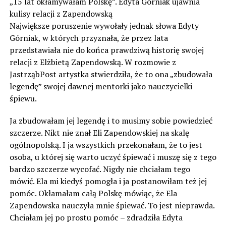
„15 lat okłamywałam Polskę”. Edyta Górniak ujawnia
kulisy relacji z Zapendowską
Największe poruszenie wywołały jednak słowa Edyty
Górniak, w których przyznała, że przez lata
przedstawiała nie do końca prawdziwą historię swojej
relacji z Elżbietą Zapendowską. W rozmowie z
JastrząbPost artystka stwierdziła, że to ona „zbudowała
legendę” swojej dawnej mentorki jako nauczycielki
śpiewu.
Ja zbudowałam jej legendę i to musimy sobie powiedzieć
szczerze. Nikt nie znał Eli Zapendowskiej na skalę
ogólnopolską. I ja wszystkich przekonałam, że to jest
osoba, u której się warto uczyć śpiewać i muszę się z tego
bardzo szczerze wycofać. Nigdy nie chciałam tego
mówić. Ela mi kiedyś pomogła i ja postanowiłam też jej
pomóc. Okłamałam całą Polskę mówiąc, że Ela
Zapendowska nauczyła mnie śpiewać. To jest nieprawda.
Chciałam jej po prostu pomóc – zdradziła Edyta