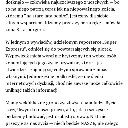
dotknęło — człowieka najuczciwszego z uczciwych — bo
to na niego patrzą teraz jak na niepoważnego gościa,
któremu “na stare lata odbiło”. Jesteśmy dla siebie
silnym wsparciem. Idziemy przez życie za rękę – mówiła
żona Strasburgera.
W jednym z wywiadów, udzielonym reporterce „Super
Expressu”, odniósł się do powtarzających się plotek.
Wypowiedź miała wyraźnie krytyczny ton wobec osób
komentujących jego życie prywatne, które – jak
stwierdził – zajmują się cudzymi sprawami zamiast
własnymi. Jednocześnie podkreślił, że nie śledzi
internetowych dyskusji, choć nie zawsze może całkowicie
uniknąć takich informacji.
Mamy wokół liczne grono życzliwych nam ludzi. Bycie
szczęśliwym to nasze prawo, a to, jak to szczęście
będziemy budować, jest osobistą sprawą. Nikt nie
przeżyje za nas życia — niech będzie NASZE, nie całego