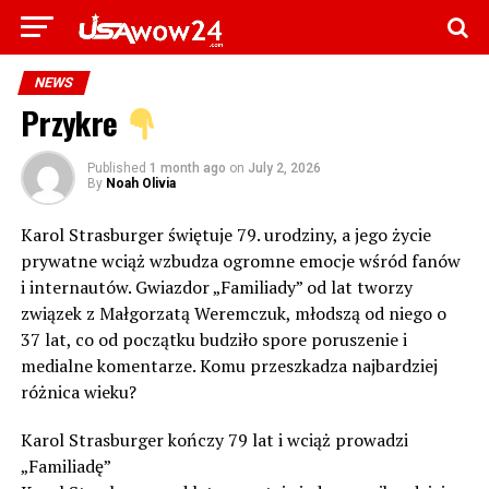
NEWS
Przykre
Published
1 month ago
on
July 2, 2026
By
Noah Olivia
Karol Strasburger świętuje 79. urodziny, a jego życie
prywatne wciąż wzbudza ogromne emocje wśród fanów
i internautów. Gwiazdor „Familiady” od lat tworzy
związek z Małgorzatą Weremczuk, młodszą od niego o
37 lat, co od początku budziło spore poruszenie i
medialne komentarze. Komu przeszkadza najbardziej
różnica wieku?
Karol Strasburger kończy 79 lat i wciąż prowadzi
„Familiadę”