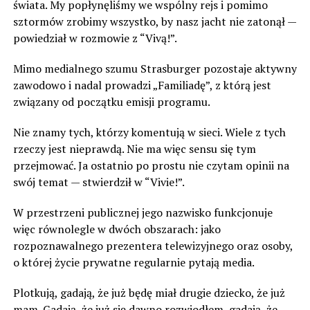
świata. My popłynęliśmy we wspólny rejs i pomimo
sztormów zrobimy wszystko, by nasz jacht nie zatonął —
powiedział w rozmowie z “Vivą!”.
Mimo medialnego szumu Strasburger pozostaje aktywny
zawodowo i nadal prowadzi „Familiadę”, z którą jest
związany od początku emisji programu.
Nie znamy tych, którzy komentują w sieci. Wiele z tych
rzeczy jest nieprawdą. Nie ma więc sensu się tym
przejmować. Ja ostatnio po prostu nie czytam opinii na
swój temat — stwierdził w “Vivie!”.
W przestrzeni publicznej jego nazwisko funkcjonuje
więc równolegle w dwóch obszarach: jako
rozpoznawalnego prezentera telewizyjnego oraz osoby,
o której życie prywatne regularnie pytają media.
Plotkują, gadają, że już będę miał drugie dziecko, że już
mam. Gadają, że już się dawno rozwiodłem, gadają, że