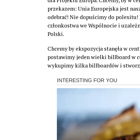
dla Projektu Europa. Chcemy, by w ce
przekazem: Unia Europejska jest na
odebrać! Nie dopuścimy do polexitu!
członkostwa we Wspólnocie i uzależni
Polski.
Chcemy by ekspozycja stanęła w cent
postawimy jeden wielki billboard w ce
wykupimy kilka billboardów i stwor