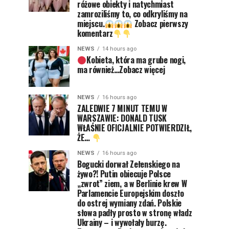
różowe obiekty i natychmiast
zamroziliśmy to, co odkryliśmy na
miejscu.
Zobacz pierwszy
komentarz
NEWS
14 hours ago
Kobieta, która ma grube nogi,
ma również…Zobacz więcej
NEWS
16 hours ago
ZALEDWIE 7 MINUT TEMU W
WARSZAWIE: DONALD TUSK
WŁAŚNIE OFICJALNIE POTWIERDZIŁ,
ŻE…
NEWS
16 hours ago
Bogucki dorwał Zełenskiego na
żywo?! Putin obiecuje Polsce
„zwrot” ziem, a w Berlinie krew W
Parlamencie Europejskim doszło
do ostrej wymiany zdań. Polskie
słowa padły prosto w stronę władz
Ukrainy – i wywołały burzę.