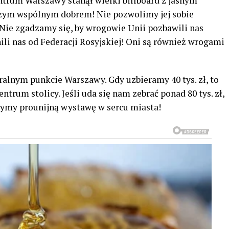
ntrum Warszawy stanął wielki billboard z jasnym
szym wspólnym dobrem! Nie pozwolimy jej sobie
 Nie zgadzamy się, by wrogowie Unii pozbawili nas
li nas od Federacji Rosyjskiej! Oni są również wrogami
ralnym punkcie Warszawy. Gdy uzbieramy 40 tys. zł, to
ntrum stolicy. Jeśli uda się nam zebrać ponad 80 tys. zł,
zymy prounijną wystawę w sercu miasta!