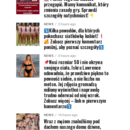
przegapić. Mamy komunikat, który
zmienia zasady gry. Sprawdź
szczegóły natychmiast!
NEWS
2 hours ago
Kilka powodów, dla których
pokochasz siatkówkę kobiet!
Zobacz pierwszy komentarz
poniżej, aby poznać szczegóły
NEWS
3 hours ago
Nosi rozmiar 50 i nie ukrywa
swojego ciała. Iskra Lawrence
udowadnia, że prawdziwe piękno to
pewność siebie, a nie liczba na
metce. Jej zdjęcia gromadzą
miliony wyświetleń i naprawdę
trudno oderwać od niej wzrok.
Zobacz więcej – link w pierwszym
komentarzu
NEWS
14 hours ago
Wraz z mężem znaleźliśmy pod
dachem naszego domu dziwne,