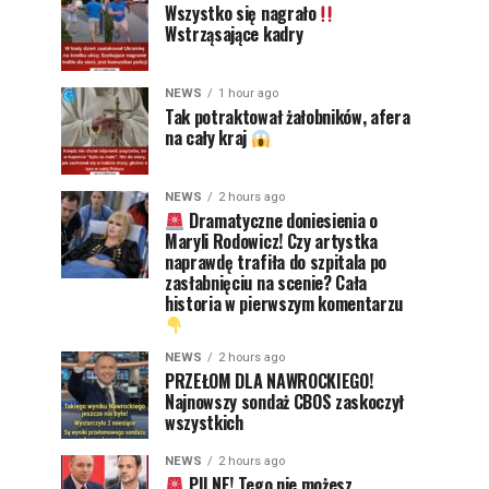
Wszystko się nagrało
Wstrząsające kadry
NEWS
1 hour ago
Tak potraktował żałobników, afera
na cały kraj
NEWS
2 hours ago
Dramatyczne doniesienia o
Maryli Rodowicz! Czy artystka
naprawdę trafiła do szpitala po
zasłabnięciu na scenie? Cała
historia w pierwszym komentarzu
NEWS
2 hours ago
PRZEŁOM DLA NAWROCKIEGO!
Najnowszy sondaż CBOS zaskoczył
wszystkich
NEWS
2 hours ago
PILNE! Tego nie możesz