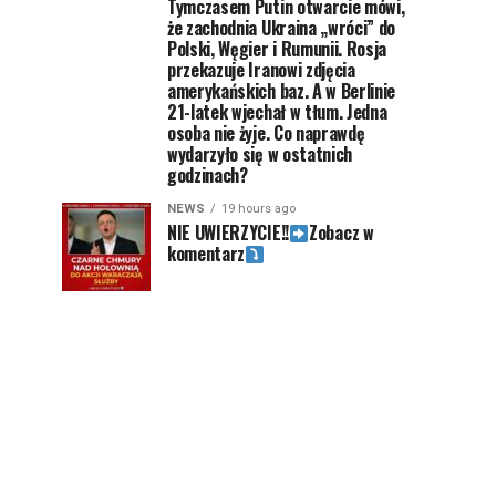
Tymczasem Putin otwarcie mówi,
że zachodnia Ukraina „wróci” do
Polski, Węgier i Rumunii. Rosja
przekazuje Iranowi zdjęcia
amerykańskich baz. A w Berlinie
21-latek wjechał w tłum. Jedna
osoba nie żyje. Co naprawdę
wydarzyło się w ostatnich
godzinach?
NEWS
19 hours ago
NIE UWIERZYCIE!!
Zobacz w
komentarz