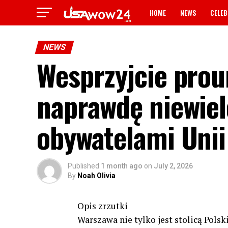
HOME
NEWS
CELEB
NEWS
Wesprzyjcie prou
naprawdę niewiel
obywatelami Unii
Published
1 month ago
on
July 2, 2026
By
Noah Olivia
Opis zrzutki
Warszawa nie tylko jest stolicą Polski.