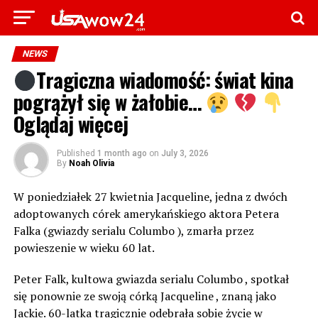
NEWS
Tragiczna wiadomość: świat kina
pogrążył się w żałobie…
Oglądaj więcej
Published
1 month ago
on
July 3, 2026
By
Noah Olivia
W poniedziałek 27 kwietnia Jacqueline, jedna z dwóch
adoptowanych córek amerykańskiego aktora Petera
Falka (gwiazdy serialu Columbo ), zmarła przez
powieszenie w wieku 60 lat.
Peter Falk, kultowa gwiazda serialu Columbo , spotkał
się ponownie ze swoją córką Jacqueline , znaną jako
Jackie. 60-latka tragicznie odebrała sobie życie w