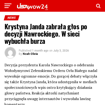
NEWS
Krystyna Janda zabrała głos po
decyzji Nawrockiego. W sieci
wybuchła burza
Published
1 month ago
on
July 3, 2026
By
Noah Olivia
Decyzja prezydenta Karola Nawrockiego o odebraniu
Wołodymyrowi Zełenskiemu Orderu Orła Białego nadal
wywołuje ogromne emocje. Do gorącej debaty włączyła
się także Krystyna Janda, która udostępniła w mediach
społecznościowych wpis ostro krytykujący działania
głowy państwa. Reakcja aktorki natychmiast
przyciągnęła uwagę internautów i wywołała lawinę
komentarzy.