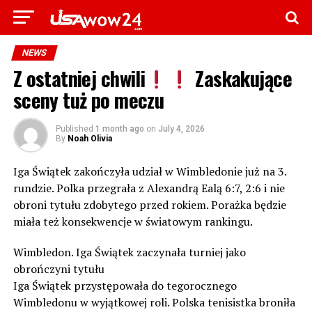
NEWS
Z ostatniej chwili
Zaskakujące
sceny tuż po meczu
Published
1 month ago
on
July 4, 2026
By
Noah Olivia
Iga Świątek zakończyła udział w Wimbledonie już na 3.
rundzie. Polka przegrała z Alexandrą Ealą 6:7, 2:6 i nie
obroni tytułu zdobytego przed rokiem. Porażka będzie
miała też konsekwencje w światowym rankingu.
Wimbledon. Iga Świątek zaczynała turniej jako
obrończyni tytułu
Iga Świątek przystępowała do tegorocznego
Wimbledonu w wyjątkowej roli. Polska tenisistka broniła