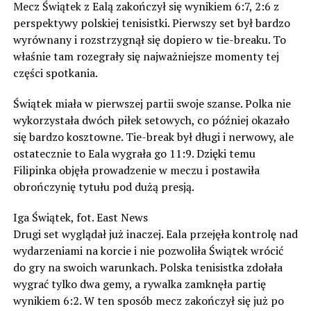
Mecz Świątek z Ealą zakończył się wynikiem 6:7, 2:6 z
perspektywy polskiej tenisistki. Pierwszy set był bardzo
wyrównany i rozstrzygnął się dopiero w tie-breaku. To
właśnie tam rozegrały się najważniejsze momenty tej
części spotkania.
Świątek miała w pierwszej partii swoje szanse. Polka nie
wykorzystała dwóch piłek setowych, co później okazało
się bardzo kosztowne. Tie-break był długi i nerwowy, ale
ostatecznie to Eala wygrała go 11:9. Dzięki temu
Filipinka objęła prowadzenie w meczu i postawiła
obrończynię tytułu pod dużą presją.
Iga Świątek, fot. East News
Drugi set wyglądał już inaczej. Eala przejęła kontrolę nad
wydarzeniami na korcie i nie pozwoliła Świątek wrócić
do gry na swoich warunkach. Polska tenisistka zdołała
wygrać tylko dwa gemy, a rywalka zamknęła partię
wynikiem 6:2. W ten sposób mecz zakończył się już po