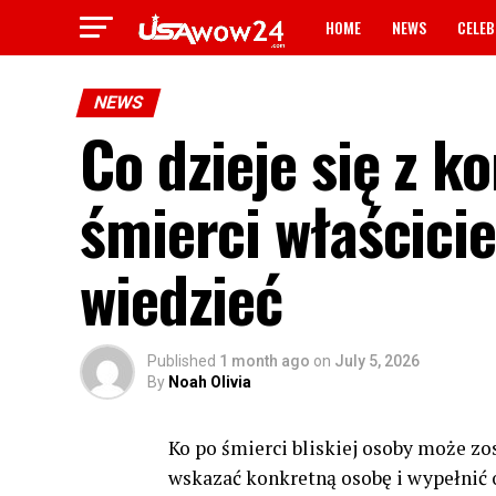
HOME
NEWS
CELEB
NEWS
Co dzieje się z 
śmierci właścici
wiedzieć
Published
1 month ago
on
July 5, 2026
By
Noah Olivia
Ko po śmierci bliskiej osoby może zo
wskazać konkretną osobę i wypełnić 