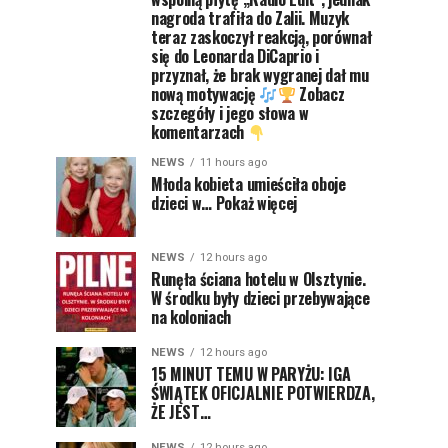
nagroda trafiła do Zalii. Muzyk
teraz zaskoczył reakcją, porównał
się do Leonarda DiCaprio i
przyznał, że brak wygranej dał mu
nową motywację
Zobacz
szczegóły i jego słowa w
komentarzach
NEWS
11 hours ago
Młoda kobieta umieściła oboje
dzieci w… Pokaż więcej
NEWS
12 hours ago
Runęła ściana hotelu w Olsztynie.
W środku były dzieci przebywające
na koloniach
NEWS
12 hours ago
15 MINUT TEMU W PARYŻU: IGA
ŚWIĄTEK OFICJALNIE POTWIERDZA,
ŻE JEST…
NEWS
12 hours ago