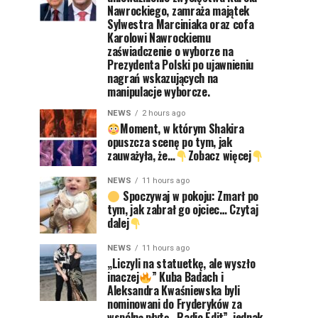
Nawrockiego, zamraża majątek
Sylwestra Marciniaka oraz cofa
Karolowi Nawrockiemu
zaświadczenie o wyborze na
Prezydenta Polski po ujawnieniu
nagrań wskazujących na
manipulacje wyborcze.
NEWS
2 hours ago
Moment, w którym Shakira
opuszcza scenę po tym, jak
zauważyła, że…
Zobacz więcej
NEWS
11 hours ago
Spoczywaj w pokoju: Zmarł po
tym, jak zabrał go ojciec… Czytaj
dalej
NEWS
11 hours ago
„Liczyli na statuetkę, ale wyszło
inaczej
” Kuba Badach i
Aleksandra Kwaśniewska byli
nominowani do Fryderyków za
wspólną płytę „Radio Edit”, jednak