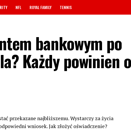
RITY
NFL
ROYAL FAMILY
TENNIS
kontem bankowym po
ela? Każdy powinien 
stać przekazane najbliższemu. Wystarczy za życia
odpowiedni wniosek. Jak złożyć oświadczenie?