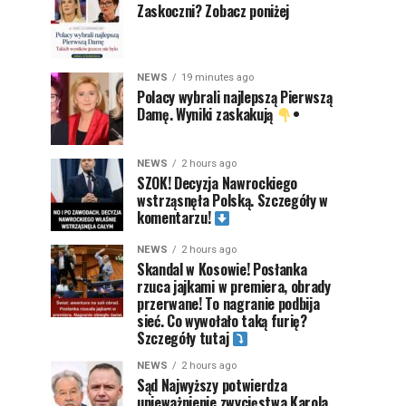
Zaskoczni? Zobacz poniżej
NEWS
19 minutes ago
Polacy wybrali najlepszą Pierwszą
Damę. Wyniki zaskakują
•
NEWS
2 hours ago
SZOK! Decyzja Nawrockiego
wstrząsnęła Polską. Szczegóły w
komentarzu!
NEWS
2 hours ago
Skandal w Kosowie! Posłanka
rzuca jajkami w premiera, obrady
przerwane! To nagranie podbija
sieć. Co wywołało taką furię?
Szczegóły tutaj
NEWS
2 hours ago
Sąd Najwyższy potwierdza
unieważnienie zwycięstwa Karola