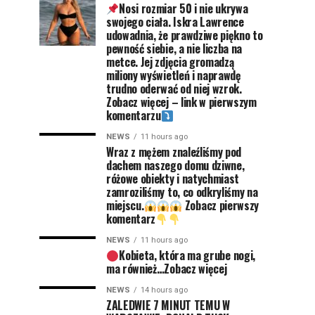
Nosi rozmiar 50 i nie ukrywa
swojego ciała. Iskra Lawrence
udowadnia, że prawdziwe piękno to
pewność siebie, a nie liczba na
metce. Jej zdjęcia gromadzą
miliony wyświetleń i naprawdę
trudno oderwać od niej wzrok.
Zobacz więcej – link w pierwszym
komentarzu
NEWS
11 hours ago
Wraz z mężem znaleźliśmy pod
dachem naszego domu dziwne,
różowe obiekty i natychmiast
zamroziliśmy to, co odkryliśmy na
miejscu.
Zobacz pierwszy
komentarz
NEWS
11 hours ago
Kobieta, która ma grube nogi,
ma również…Zobacz więcej
NEWS
14 hours ago
ZALEDWIE 7 MINUT TEMU W