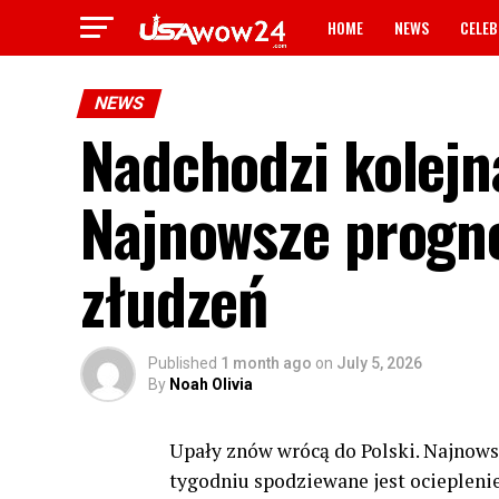
HOME
NEWS
CELEB
NEWS
Nadchodzi kolejn
Najnowsze progno
złudzeń
Published
1 month ago
on
July 5, 2026
By
Noah Olivia
Upały znów wrócą do Polski. Najnows
tygodniu spodziewane jest ociepleni