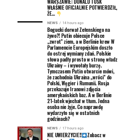
WARSZAWIE: DONALD TUSK
WŁAŚNIE OFICJALNIE POTWIERDZIŁ,
ŻE…
NEWS
14 hours ago
Bogucki dorwał Zełenskiego na
żywo?! Putin obiecuje Polsce
„zwrot” ziem, a w Berlinie krew W
Parlamencie Europejskim doszło
do ostrej wymiany zdań. Polskie
słowa padły prosto w stronę władz
Ukrainy – i wywołały burzę.
Tymczasem Putin otwarcie mówi,
że zachodnia Ukraina „wróci” do
Polski, Węgier i Rumunii. Rosja
przekazuje Iranowi zdjęcia
amerykańskich baz. A w Berlinie
21-latek wjechał w tłum. Jedna
osoba nie żyje. Co naprawdę
wydarzyło się w ostatnich
godzinach?
NEWS
17 hours ago
NIE UWIERZYCIE!!
Zobacz w