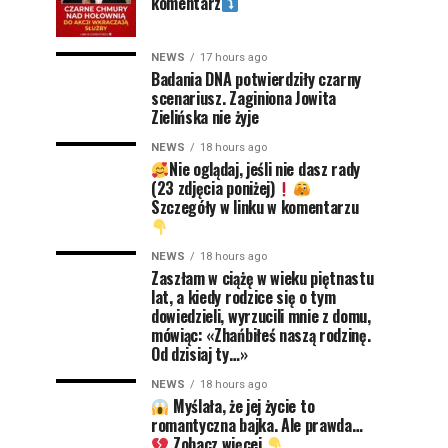
komentarz
NEWS
17 hours ago
Badania DNA potwierdziły czarny
scenariusz. Zaginiona Jowita
Zielińska nie żyje
NEWS
18 hours ago
Nie oglądaj, jeśli nie dasz rady
(23 zdjęcia poniżej)
Szczegóły w linku w komentarzu
NEWS
18 hours ago
Zaszłam w ciążę w wieku piętnastu
lat, a kiedy rodzice się o tym
dowiedzieli, wyrzucili mnie z domu,
mówiąc: «Zhańbiłeś naszą rodzinę.
Od dzisiaj ty…»
NEWS
18 hours ago
Myślała, że jej życie to
romantyczna bajka. Ale prawda…
Zobacz więcej