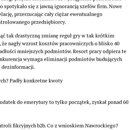
co spotykało się z jawną ignorancją szefów firm. Nowe
elację, przerzucając cały ciężar ewentualnego
ntrolowanego przedsiębiorcy.
ąć tak drastyczną zmianę reguł gry w tak krótkim
, że nagły wzrost kosztów pracowniczych o blisko 40
adłości mniejszych podmiotów. Resort pracy odpiera te
konkurencja wymaga eliminacji podmiotów budujących
 dezinformacji.
ch? Padły konkretne kwoty
odatek do emerytury to tylko początek, zyskał ponad 60
ntroli fikcyjnych b2b. Co z wnioskiem Nawrockiego?