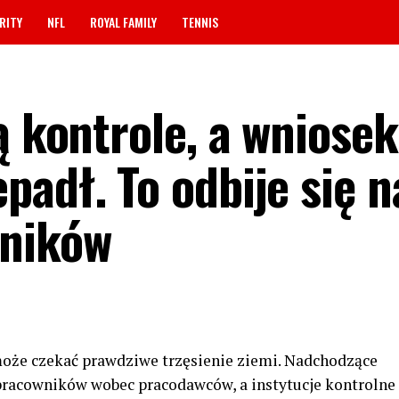
RITY
NFL
ROYAL FAMILY
TENNIS
ą kontrole, a wniosek
adł. To odbije się n
wników
 może czekać prawdziwe trzęsienie ziemi. Nadchodzące
racowników wobec pracodawców, a instytucje kontrolne