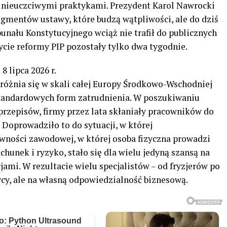
z nieuczciwymi praktykami. Prezydent Karol Nawrocki
agmentów ustawy, które budzą wątpliwości, ale do dziś
bunału Konstytucyjnego wciąż nie trafił do publicznych
ycie reformy PIP pozostały tylko dwa tygodnie.
 lipca 2026 r.
różnia się w skali całej Europy Środkowo-Wschodniej
andardowych form zatrudnienia. W poszukiwaniu
przepisów, firmy przez lata skłaniały pracowników do
 Doprowadziło to do sytuacji, w której
wności zawodowej, w której osoba fizyczna prowadzi
hunek i ryzyko, stało się dla wielu jedyną szansą na
jami. W rezultacie wielu specjalistów – od fryzjerów po
cy, ale na własną odpowiedzialność biznesową.