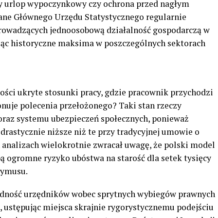
ny urlop wypoczynkowy czy ochrona przed nagłym
e Głównego Urzędu Statystycznego regularnie
 prowadzących jednoosobową działalność gospodarczą w
ając historyczne maksima w poszczególnych sektorach
ości ukryte stosunki pracy, gdzie pracownik przychodzi
onuje polecenia przełożonego? Taki stan rzeczy
 oraz systemu ubezpieczeń społecznych, ponieważ
drastycznie niższe niż te przy tradycyjnej umowie o
 analizach wielokrotnie zwracał uwagę, że polski model
bą ogromne ryzyko ubóstwa na starość dla setek tysięcy
zymusu.
zradność urzędników wobec sprytnych wybiegów prawnych
, ustępując miejsca skrajnie rygorystycznemu podejściu