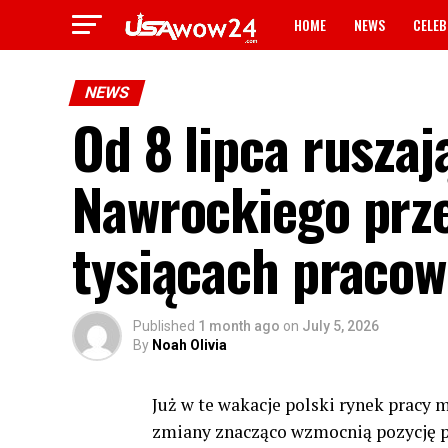
HOME
NEWS
CELEB
NEWS
Od 8 lipca ruszaj
Nawrockiego przep
tysiącach praco
Published
1 month ago
on
July 5, 2026
By
Noah Olivia
Już w te wakacje polski rynek pracy
zmiany znacząco wzmocnią pozycję p