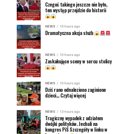
Czegoś takiego jeszcze nie było,
ten występ przejdzie do historii
NEWS
10 hours ago
Dramatyczna akcja służb
NEWS
10 hours ago
Zaskakujące sceny w sercu stolicy
NEWS
10 hours ago
Dziś rano odnaleziono zaginione
dzieci… Czytaj więcej
NEWS
13 hours ago
Tragiczny wypadek z udziałem
dwójki polityków. Jechali na
kongres PiS Szczegóły w linku w