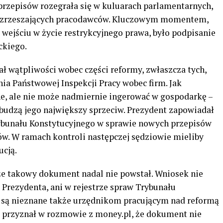
 przepisów rozegrała się w kuluarach parlamentarnych,
i zrzeszających pracodawców. Kluczowym momentem,
wejściu w życie restrykcyjnego prawa, było podpisanie
ckiego.
ł wątpliwości wobec części reformy, zwłaszcza tych,
ia Państwowej Inspekcji Pracy wobec firm. Jak
ne, ale nie może nadmiernie ingerować w gospodarkę –
 budzą jego największy sprzeciw. Prezydent zapowiadał
bunału Konstytucyjnego w sprawie nowych przepisów
w. W ramach kontroli następczej sędziowie mieliby
ucją.
 że takowy dokument nadal nie powstał. Wniosek nie
i Prezydenta, ani w rejestrze spraw Trybunału
sy są nieznane także urzędnikom pracującym nad reformą
i przyznał w rozmowie z money.pl, że dokument nie