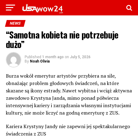
NEWS
“Samotna kobieta nie potrzebuje
dużo”
Published
1 month ago
on
July 5, 2026
By
Noah Olivia
Burza wokół emerytur artystów przybiera na sile,
obnażając problem głodowych świadczeń, na które
skazane są ikony estrady. Nawet wybitna i wciąż aktywna
zawodowo Krystyna Janda, mimo ponad półwiecza
intensywnej kariery i zarządzania własnymi instytucjami
kultury, nie może liczyć na godną emeryturę z ZUS.
Kariera Krystyny Jandy nie zapewni jej spektakularnego
świadczenia z ZUS