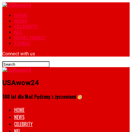
HOME
NEWS
CELEBRITY
NFL
ROYAL FAMILY
TENNIS
Connect with us
USAwow24
100 lat dla Mai! Pędzimy z życzeniami
HOME
NEWS
CELEBRITY
NFL