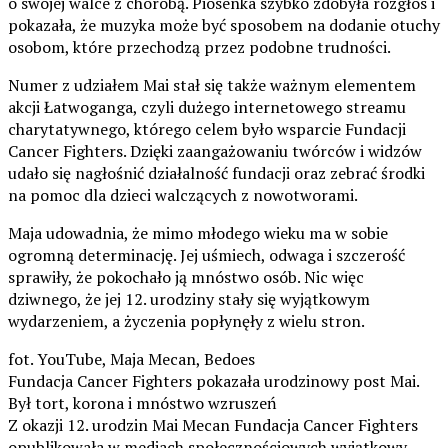
o swojej walce z chorobą. Piosenka szybko zdobyła rozgłos i
pokazała, że muzyka może być sposobem na dodanie otuchy
osobom, które przechodzą przez podobne trudności.
Numer z udziałem Mai stał się także ważnym elementem
akcji Łatwoganga, czyli dużego internetowego streamu
charytatywnego, którego celem było wsparcie Fundacji
Cancer Fighters. Dzięki zaangażowaniu twórców i widzów
udało się nagłośnić działalność fundacji oraz zebrać środki
na pomoc dla dzieci walczących z nowotworami.
Maja udowadnia, że mimo młodego wieku ma w sobie
ogromną determinację. Jej uśmiech, odwaga i szczerość
sprawiły, że pokochało ją mnóstwo osób. Nic więc
dziwnego, że jej 12. urodziny stały się wyjątkowym
wydarzeniem, a życzenia popłynęły z wielu stron.
fot. YouTube, Maja Mecan, Bedoes
Fundacja Cancer Fighters pokazała urodzinowy post Mai.
Był tort, korona i mnóstwo wzruszeń
Z okazji 12. urodzin Mai Mecan Fundacja Cancer Fighters
opublikowała w mediach społecznościowych wyjątkowy