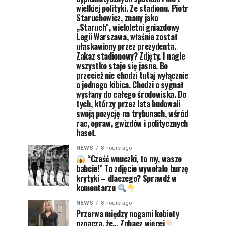
wielkiej polityki. Ze stadionu. Piotr
Staruchowicz, znany jako
„Staruch”, wieloletni gniazdowy
Legii Warszawa, właśnie został
ułaskawiony przez prezydenta.
Zakaz stadionowy? Zdjęty. I nagle
wszystko staje się jasne. Bo
przecież nie chodzi tutaj wyłącznie
o jednego kibica. Chodzi o sygnał
wysłany do całego środowiska. Do
tych, którzy przez lata budowali
swoją pozycję na trybunach, wśród
rac, opraw, gwizdów i politycznych
haseł.
NEWS
8 hours ago
“Cześć wnuczki, to my, wasze
babcie!” To zdjęcie wywołało burzę
krytyki – dlaczego? Sprawdź w
komentarzu
NEWS
8 hours ago
Przerwa między nogami kobiety
oznacza, że… Zobacz więcej