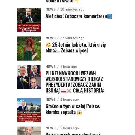
KOMENTARZU!
NEWS
30 minutes ago
Ależ cios! Zobacz w komentarzu
NEWS
37 minutes ago
25-letnia kobieta, która się
obnaż… Zobacz więcej
NEWS
1 hour ago
PILNE! NAWROCKI WEZWAŁ
WOJSKO! STANOWCZY ROZKAZ
PREZYDENTA! ZOBACZ ZANIM
USUNĄ!
CAŁA HISTORIA:
NEWS
2 hours ago
Głośno o tym w całej Polsce,
klamka zapadła
NEWS
2 hours ago
Pierwszy rok prezydentury i