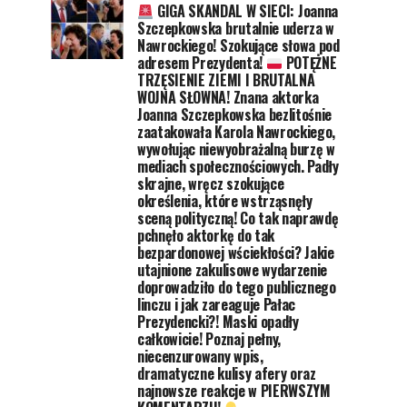
GIGA SKANDAL W SIECI: Joanna
Szczepkowska brutalnie uderza w
Nawrockiego! Szokujące słowa pod
adresem Prezydenta!
POTĘŻNE
TRZĘSIENIE ZIEMI I BRUTALNA
WOJNA SŁOWNA! Znana aktorka
Joanna Szczepkowska bezlitośnie
zaatakowała Karola Nawrockiego,
wywołując niewyobrażalną burzę w
mediach społecznościowych. Padły
skrajne, wręcz szokujące
określenia, które wstrząsnęły
sceną polityczną! Co tak naprawdę
pchnęło aktorkę do tak
bezpardonowej wściekłości? Jakie
utajnione zakulisowe wydarzenie
doprowadziło do tego publicznego
linczu i jak zareaguje Pałac
Prezydencki?! Maski opadły
całkowicie! Poznaj pełny,
niecenzurowany wpis,
dramatyczne kulisy afery oraz
najnowsze reakcje w PIERWSZYM