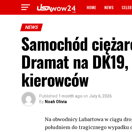
HOME
NEWS
CELEB
NEWS
Samochód ciężaro
Dramat na DK19, 
kierowców
Published
1 month ago
on
July 6, 2026
By
Noah Olivia
Na obwodnicy Lubartowa w ciągu drog
południem do tragicznego wypadku d