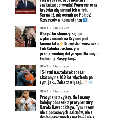
zaskakujące wyniki! Poparcie oraz
krytyka idą niemal łeb w łeb.
Sprawdź, jak ocenili go Polacy!
Szczegóły w komentarzu
NEWS
2 hours ago
Wszystko skończy się po
wydarzeniach na Krymie pod
koniec lata
Gruzińska wieszczka
Leli Kakulia zaskoczyła
przepowiednią dotyczącą Ukrainy i
Federacji Rosyjskiej⤵
NEWS
7 hours ago
15-letni nastolatek został
skazany na 100 lat więzienia po
tym, jak… Zobacz więcej…
NEWS
8 hours ago
Prezydent z Żylety. No i mamy
kolejny obrazek z prezydentury
Karola Nawrockiego. Tym razem
nie z pałacowych salonów, nie z
dyplomatycznych spotkań i nie z