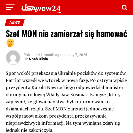
NEWS
Szef MON nie zamierzał się hamować
Published
1 month ago
on
July 7, 2026
By
Noah Olivia
Spór wokół przekazania Ukrainie pocisków do systemów
Patriot wszedł we wtorek w nową fazę. Po ostrym wpisie
prezydenta Karola Nawrockiego odpowiedział minister
obrony narodowej Władysław Kosiniak-Kamysz, który
zapewnił, że głowa państwa była informowana o
działaniach rządu. Szef MON zarzucił jednocześnie
współpracownikom prezydenta przekazywanie
nieprawdziwych informacji. Na tym wymiana zdań się
jednak nie zakończyła.