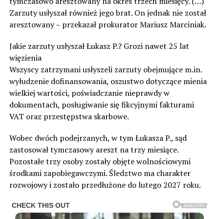
tymczasowo aresztowany na okres trzech miesięcy. (…)
Zarzuty usłyszał również jego brat. On jednak nie został
aresztowany – przekazał prokurator Mariusz Marciniak.
Jakie zarzuty usłyszał Łukasz P.? Grozi nawet 25 lat
więzienia
Wszyscy zatrzymani usłyszeli zarzuty obejmujące m.in.
wyłudzenie dofinansowania, oszustwo dotyczące mienia
wielkiej wartości, poświadczanie nieprawdy w
dokumentach, posługiwanie się fikcyjnymi fakturami
VAT oraz przestępstwa skarbowe.
Wobec dwóch podejrzanych, w tym Łukasza P., sąd
zastosował tymczasowy areszt na trzy miesiące.
Pozostałe trzy osoby zostały objęte wolnościowymi
środkami zapobiegawczymi. Śledztwo ma charakter
rozwojowy i zostało przedłużone do lutego 2027 roku.