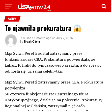
NEWS
To ujawniła prokuratura
Published
1 month ago
on
July 7, 2026
By
Noah Olivia
Mąż Sylwii Peretti został zatrzymany przez
funkcjonariuszy CBA. Prokuratura potwierdziła, że
Łukasz P. trafił do tymczasowego aresztu, a do sprawy
odniosła się już sama celebrytka.
Mąż Sylwii Peretti zatrzymany przez CBA. Prokuratura
potwierdza
30 czerwca funkcjonariusze Centralnego Biura
Antykorupcyjnego, działając na polecenie Prokuratury
Regionalnej w Gdańsku, zatrzymali pięć osób