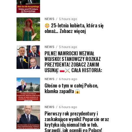
NEWS
5 hours ago
25-letnia kobieta, która się
obnaż… Zobacz więcej
NEWS
5 hours ago
PILNE! NAWROCKI WEZWAŁ
WOJSKO! STANOWCZY ROZKAZ
PREZYDENTA! ZOBACZ ZANIM
USUNĄ!
CAŁA HISTORIA:
NEWS
6 hours ago
Głośno o tym w całej Polsce,
klamka zapadła
NEWS
6 hours ago
Pierwszy rok prezydentury i
zaskakujące wyniki! Poparcie oraz
krytyka idą niemal łeb w łeb.
Sprawdź, jak ocenili go Polacy!