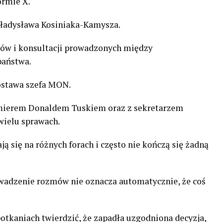
ormie X.
Władysława Kosiniaka-Kamysza.
mów i konsultacji prowadzonych między
państwa.
ostawa szefa MON.
remierem Donaldem Tuskiem oraz z sekretarzem
ielu sprawach.
ą się na różnych forach i często nie kończą się żadną
wadzenie rozmów nie oznacza automatycznie, że coś
otkaniach twierdzić, że zapadła uzgodniona decyzja,