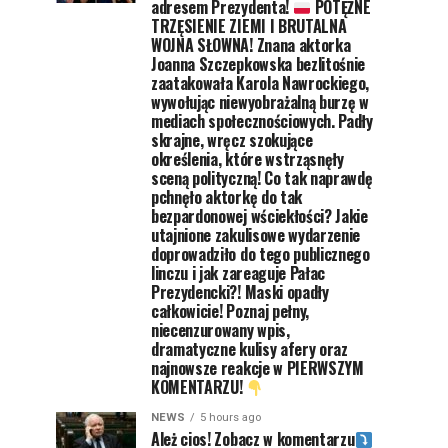
adresem Prezydenta!
POTĘŻNE
TRZĘSIENIE ZIEMI I BRUTALNA
WOJNA SŁOWNA! Znana aktorka
Joanna Szczepkowska bezlitośnie
zaatakowała Karola Nawrockiego,
wywołując niewyobrażalną burzę w
mediach społecznościowych. Padły
skrajne, wręcz szokujące
określenia, które wstrząsnęły
sceną polityczną! Co tak naprawdę
pchnęło aktorkę do tak
bezpardonowej wściekłości? Jakie
utajnione zakulisowe wydarzenie
doprowadziło do tego publicznego
linczu i jak zareaguje Pałac
Prezydencki?! Maski opadły
całkowicie! Poznaj pełny,
niecenzurowany wpis,
dramatyczne kulisy afery oraz
najnowsze reakcje w PIERWSZYM
KOMENTARZU!
NEWS
5 hours ago
Ależ cios! Zobacz w komentarzu