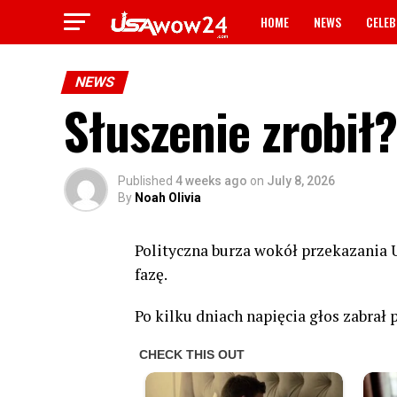
HOME
NEWS
CELEB
NEWS
Słuszenie zrobił
Published
4 weeks ago
on
July 8, 2026
By
Noah Olivia
Polityczna burza wokół przekazania 
fazę.
Po kilku dniach napięcia głos zabrał 