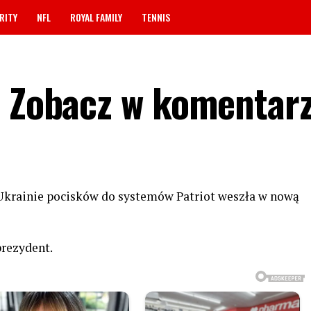
RITY
NFL
ROYAL FAMILY
TENNIS
? Zobacz w komentar
Ukrainie pocisków do systemów Patriot weszła w nową
prezydent.