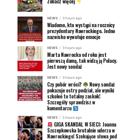
Zobacz więcej
NEWS
3 hours ago
Wiadomo, kto wystąpi na rocznicy
prezydentury Nawrockiego. Jedno
nazwisko wywołuje emocje
NEWS
3 hours ago
Marta Nawrocka od roku jest
pierwszą damą, tak widzą ją Polacy.
Jest nowy sondaż
NEWS
3 hours ago
Czy pobór wróci?
Nowy sondaż
pokazuje ostry podział, ale wyniki
szkoleń to totalny zaskok!
Szczegóły sprawdzisz w
komentarzu
NEWS
5 hours ago
GIGA SKANDAL W SIECI: Joanna
Szczepkowska brutalnie uderza w
Nawrockiego! Szokujące słowa pod