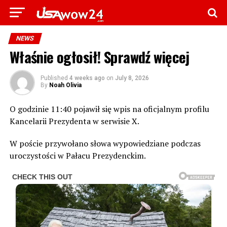
NEWS
Właśnie ogłosił! Sprawdź więcej
Published
4 weeks ago
on
July 8, 2026
By
Noah Olivia
O godzinie 11:40 pojawił się wpis na oficjalnym profilu
Kancelarii Prezydenta w serwisie X.
W poście przywołano słowa wypowiedziane podczas
uroczystości w Pałacu Prezydenckim.