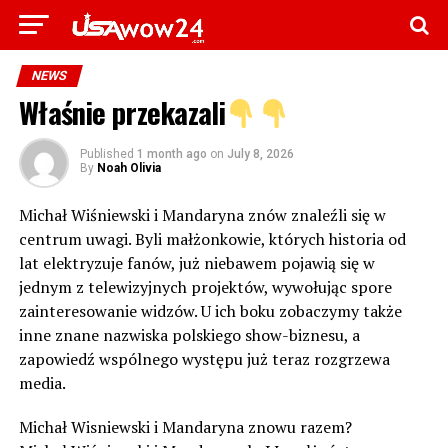
NEWS
Właśnie przekazali
Published
1 month ago
on
July 8, 2026
By
Noah Olivia
Michał Wiśniewski i Mandaryna znów znaleźli się w
centrum uwagi. Byli małżonkowie, których historia od
lat elektryzuje fanów, już niebawem pojawią się w
jednym z telewizyjnych projektów, wywołując spore
zainteresowanie widzów. U ich boku zobaczymy także
inne znane nazwiska polskiego show-biznesu, a
zapowiedź wspólnego występu już teraz rozgrzewa
media.
Michał Wisniewski i Mandaryna znowu razem?