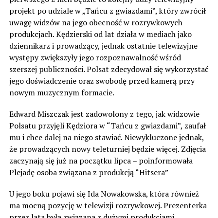
projekt po udziale w „Tańcu z gwiazdami”, który zwrócił
uwagę widzów na jego obecność w rozrywkowych
produkcjach. Kędzierski od lat działa w mediach jako
dziennikarz i prowadzący, jednak ostatnie telewizyjne
występy zwiększyły jego rozpoznawalność wśród
szerszej publiczności. Polsat zdecydował się wykorzystać
jego doświadczenie oraz swobodę przed kamerą przy
nowym muzycznym formacie.
Edward Miszczak jest zadowolony z tego, jak widzowie
Polsatu przyjęli Kędziora w “Tańcu z gwiazdami”, zaufał
mu i chce dalej na niego stawiać. Niewykluczone jednak,
że prowadzących nowy teleturniej będzie więcej. Zdjęcia
zaczynają się już na początku lipca – poinformowała
Plejadę osoba związana z produkcją “Hitsera”
U jego boku pojawi się Ida Nowakowska, która również
ma mocną pozycję w telewizji rozrywkowej. Prezenterka
przez lata była związana z dużymi produkcjami