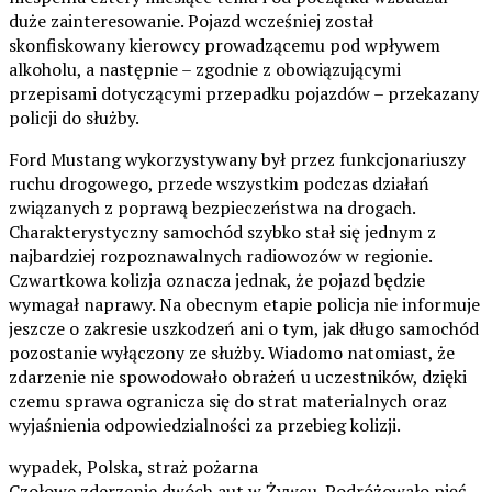
duże zainteresowanie. Pojazd wcześniej został
skonfiskowany kierowcy prowadzącemu pod wpływem
alkoholu, a następnie – zgodnie z obowiązującymi
przepisami dotyczącymi przepadku pojazdów – przekazany
policji do służby.
Ford Mustang wykorzystywany był przez funkcjonariuszy
ruchu drogowego, przede wszystkim podczas działań
związanych z poprawą bezpieczeństwa na drogach.
Charakterystyczny samochód szybko stał się jednym z
najbardziej rozpoznawalnych radiowozów w regionie.
Czwartkowa kolizja oznacza jednak, że pojazd będzie
wymagał naprawy. Na obecnym etapie policja nie informuje
jeszcze o zakresie uszkodzeń ani o tym, jak długo samochód
pozostanie wyłączony ze służby. Wiadomo natomiast, że
zdarzenie nie spowodowało obrażeń u uczestników, dzięki
czemu sprawa ogranicza się do strat materialnych oraz
wyjaśnienia odpowiedzialności za przebieg kolizji.
wypadek, Polska, straż pożarna
Czołowe zderzenie dwóch aut w Żywcu. Podróżowało pięć