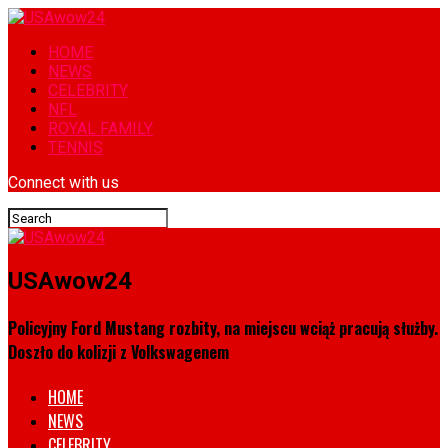
HOME
NEWS
CELEBRITY
NFL
ROYAL FAMILY
TENNIS
Connect with us
USAwow24
Policyjny Ford Mustang rozbity, na miejscu wciąż pracują służby.
Doszło do kolizji z Volkswagenem
HOME
NEWS
CELEBRITY