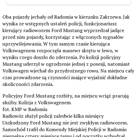
Oba pojazdy jechały od Radomia w kierunku Zakrzewa. Jak
wynika ze wstępnych ustaleń policji, funkcjonariusz
kierujący radiowozem Ford Mustang wyprzedzał jadące
przed nim pojazdy, korzystając z włączonych sygnałów
uprzywilejowania. W tym samym czasie kierująca
Volkswagenem rozpoczęła manewr skrętu w lewo, w
wyniku czego doszło do zderzenia. Po kolizji policyjny
Mustang uderzył w ogrodzenie jednej z posesji, natomiast
Volkswagen wjechał do przydrożnego rowu. Na miejscu cały
czas prowadzone są czynności mające wyjaśnić dokładne
okoliczności zdarzenia.
Policyjny Ford Mustang rozbity, na miejscu wciąż pracują
służby. Kolizja z Volkswagenem
fot. KMP w Radomiu
Radiowóz służył policji zaledwie kilka miesięcy
Uszkodzony Ford Mustang nie jest zwykłym radiowozem.
Samochód trafił do Komendy Miejskiej Policji w Radomiu
niespełna cztery miesiące temu i od początku wzbudzał