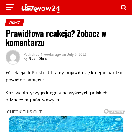
NEWS
Prawidłowa reakcja? Zobacz w
komentarzu
Published
4 weeks ago
on
July 9, 2026
By
Noah Olivia
W relacjach Polski i Ukrainy pojawiło się kolejne bardzo
poważne napięcie.
Sprawa dotyczy jednego z najwyższych polskich
odznaczeń państwowych.