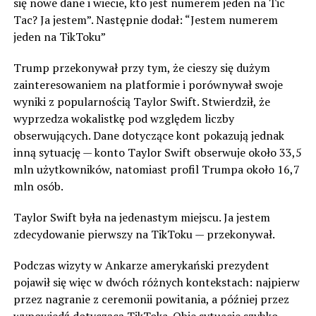
się nowe dane i wiecie, kto jest numerem jeden na Tic
Tac? Ja jestem”. Następnie dodał: “Jestem numerem
jeden na TikToku”
Trump przekonywał przy tym, że cieszy się dużym
zainteresowaniem na platformie i porównywał swoje
wyniki z popularnością Taylor Swift. Stwierdził, że
wyprzedza wokalistkę pod względem liczby
obserwujących. Dane dotyczące kont pokazują jednak
inną sytuację — konto Taylor Swift obserwuje około 33,5
mln użytkowników, natomiast profil Trumpa około 16,7
mln osób.
Taylor Swift była na jedenastym miejscu. Ja jestem
zdecydowanie pierwszy na TikToku — przekonywał.
Podczas wizyty w Ankarze amerykański prezydent
pojawił się więc w dwóch różnych kontekstach: najpierw
przez nagranie z ceremonii powitania, a później przez
wypowiedź dotyczącą TikToka. Obie sytuacje szybko