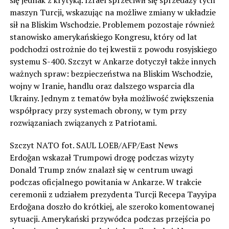
się jednak z krytyką. Izrael sprzeciwił się sprzedaży tych
maszyn Turcji, wskazując na możliwe zmiany w układzie
sił na Bliskim Wschodzie. Problemem pozostaje również
stanowisko amerykańskiego Kongresu, który od lat
podchodzi ostrożnie do tej kwestii z powodu rosyjskiego
systemu S-400. Szczyt w Ankarze dotyczył także innych
ważnych spraw: bezpieczeństwa na Bliskim Wschodzie,
wojny w Iranie, handlu oraz dalszego wsparcia dla
Ukrainy. Jednym z tematów była możliwość zwiększenia
współpracy przy systemach obrony, w tym przy
rozwiązaniach związanych z Patriotami.
Szczyt NATO fot. SAUL LOEB/AFP/East News
Erdoğan wskazał Trumpowi drogę podczas wizyty
Donald Trump znów znalazł się w centrum uwagi
podczas oficjalnego powitania w Ankarze. W trakcie
ceremonii z udziałem prezydenta Turcji Recepa Tayyipa
Erdoğana doszło do krótkiej, ale szeroko komentowanej
sytuacji. Amerykański przywódca podczas przejścia po