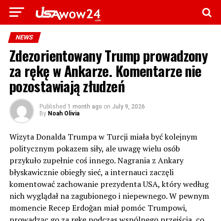
NEWS
Zdezorientowany Trump prowadzony
za rękę w Ankarze. Komentarze nie
pozostawiają złudzeń
Published
1 month ago
on
July 9, 2026
By
Noah Olivia
Wizyta Donalda Trumpa w Turcji miała być kolejnym
politycznym pokazem siły, ale uwagę wielu osób
przykuło zupełnie coś innego. Nagrania z Ankary
błyskawicznie obiegły sieć, a internauci zaczęli
komentować zachowanie prezydenta USA, który według
nich wyglądał na zagubionego i niepewnego. W pewnym
momencie Recep Erdoğan miał pomóc Trumpowi,
prowadząc go za rękę podczas wspólnego przejścia, co