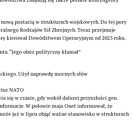
st nową postacią w strukturach wojskowych. Do tej pory
eralnego Rodzajów Sił Zbrojnych. Teraz przejmuje
który kierował Dowództwem Operacyjnym od 2023 roku.
nta. “Jego obóz polityczny kłamał”
ockiego. Użył naprawdę mocnych słów
uktur NATO
 się w czasie, gdy wokół dalszej przyszłości gen.
 informacje. W połowie maja Onet informował, że
oże już w lipcu objąć ważne stanowisko w strukturach