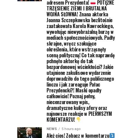
adresem Prezydenta!
POTĘŻNE
TRZĘSIENIE ZIEMI I BRUTALNA
WOJNA SŁOWNA! Znana aktorka
Joanna Szczepkowska bezlitośnie
zaatakowała Karola Nawrockiego,
wywołując niewyobrażalną burzę w
mediach społecznościowych. Padły
skrajne, wręcz szokujące
określenia, które wstrząsnęły
sceną polityczną! Co tak naprawdę
pchnęło aktorkę do tak
bezpardonowej wściekłości? Jakie
utajnione zakulisowe wydarzenie
doprowadziło do tego publicznego
linczu i jak zareaguje Pałac
Prezydencki?! Maski opadły
całkowicie! Poznaj pełny,
niecenzurowany wpis,
dramatyczne kulisy afery oraz
najnowsze reakcje w PIERWSZYM
KOMENTARZU!
NEWS
5 hours ago
Ależ cios! Zobacz w komentarzu