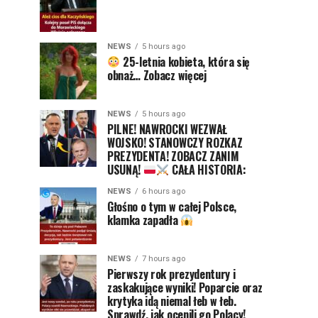
NEWS
5 hours ago
25-letnia kobieta, która się
obnaż… Zobacz więcej
NEWS
5 hours ago
PILNE! NAWROCKI WEZWAŁ
WOJSKO! STANOWCZY ROZKAZ
PREZYDENTA! ZOBACZ ZANIM
USUNĄ!
CAŁA HISTORIA:
NEWS
6 hours ago
Głośno o tym w całej Polsce,
klamka zapadła
NEWS
7 hours ago
Pierwszy rok prezydentury i
zaskakujące wyniki! Poparcie oraz
krytyka idą niemal łeb w łeb.
Sprawdź, jak ocenili go Polacy!