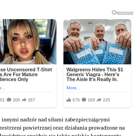
innymi nadzór nad siłami zabezpieczającymi
zestrzeni powietrznej oraz działania prowadzone na
owództwa znajdują się także polskie kontyngenty