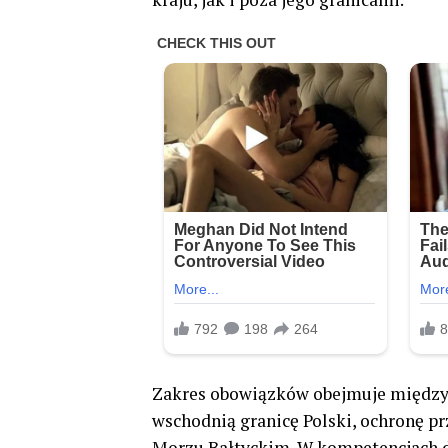
Zakres obowiązków obejmuje między 
wschodnią granicę Polski, ochronę pr
Morzu Bałtyckim. W kompetencjach d