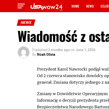
HOME
NEWS
CELEB
NEWS
Wiadomość z osta
Published
2 months ago
on
June 1, 2026
By
Noah Olivia
Prezydent Karol Nawrocki podjął waż
Od 2 czerwca stanowisko dowódcy op
generał. Zmiana dotyczy jednego z na
Zmiany w Dowództwie Operacyjnym R
Informację o decyzji prezydenta prz
Bezpieczeństwa Narodowego Bartosz 