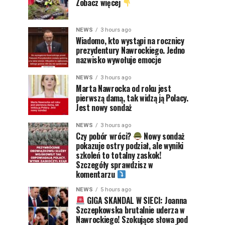
Zobacz więcej
NEWS
3 hours ago
Wiadomo, kto wystąpi na rocznicy
prezydentury Nawrockiego. Jedno
nazwisko wywołuje emocje
NEWS
3 hours ago
Marta Nawrocka od roku jest
pierwszą damą, tak widzą ją Polacy.
Jest nowy sondaż
NEWS
3 hours ago
Czy pobór wróci?
Nowy sondaż
pokazuje ostry podział, ale wyniki
szkoleń to totalny zaskok!
Szczegóły sprawdzisz w
komentarzu
NEWS
5 hours ago
GIGA SKANDAL W SIECI: Joanna
Szczepkowska brutalnie uderza w
Nawrockiego! Szokujące słowa pod