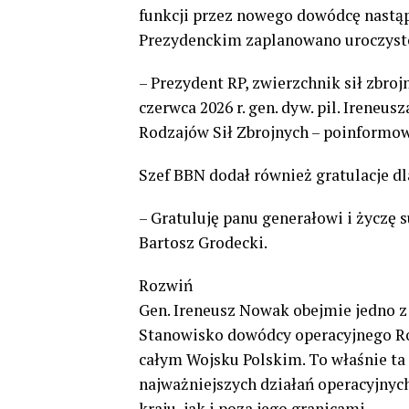
funkcji przez nowego dowódcę nastąp
Prezydenckim zaplanowano uroczyst
– Prezydent RP, zwierzchnik sił zbr
czerwca 2026 r. gen. dyw. pil. Iren
Rodzajów Sił Zbrojnych – poinformo
Szef BBN dodał również gratulacje dl
– Gratuluję panu generałowi i życzę
Bartosz Grodecki.
Rozwiń
Gen. Ireneusz Nowak obejmie jedno 
Stanowisko dowódcy operacyjnego Ro
całym Wojsku Polskim. To właśnie t
najważniejszych działań operacyjnyc
kraju, jak i poza jego granicami.