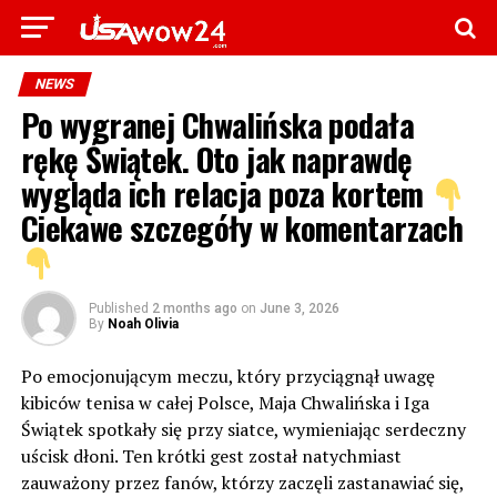
NEWS
Po wygranej Chwalińska podała
rękę Świątek. Oto jak naprawdę
wygląda ich relacja poza kortem
Ciekawe szczegóły w komentarzach
Published
2 months ago
on
June 3, 2026
By
Noah Olivia
Po emocjonującym meczu, który przyciągnął uwagę
kibiców tenisa w całej Polsce, Maja Chwalińska i Iga
Świątek spotkały się przy siatce, wymieniając serdeczny
uścisk dłoni. Ten krótki gest został natychmiast
zauważony przez fanów, którzy zaczęli zastanawiać się,