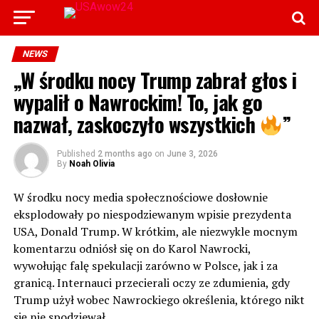
NEWS
„W środku nocy Trump zabrał głos i
wypalił o Nawrockim! To, jak go
nazwał, zaskoczyło wszystkich
”
Published
2 months ago
on
June 3, 2026
By
Noah Olivia
W środku nocy media społecznościowe dosłownie
eksplodowały po niespodziewanym wpisie prezydenta
USA, Donald Trump. W krótkim, ale niezwykle mocnym
komentarzu odniósł się on do Karol Nawrocki,
wywołując falę spekulacji zarówno w Polsce, jak i za
granicą. Internauci przecierali oczy ze zdumienia, gdy
Trump użył wobec Nawrockiego określenia, którego nikt
się nie spodziewał.