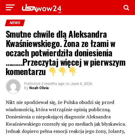
NEWS
Smutne chwile dla Aleksandra
Kwaśniewskiego. Żona ze łzami w
oczach potwierdziła doniesienia
………Przeczytaj więcej w pierwszym
komentarzu
Published
2 months ago
on
June 4, 2026
By
Noah Olivia
Nikt nie spodziewał się, że Polska obudzi się przed
wiadomością, która wstrząśnie opinią publiczną.
Doniesienia o niepokojącej diagnozie Aleksandra
Kwaśniewskiego rozeszły się po mediach jak błyskawica.
Jednak dopiero pełna emocji reakcja jego żony, Jolanty,