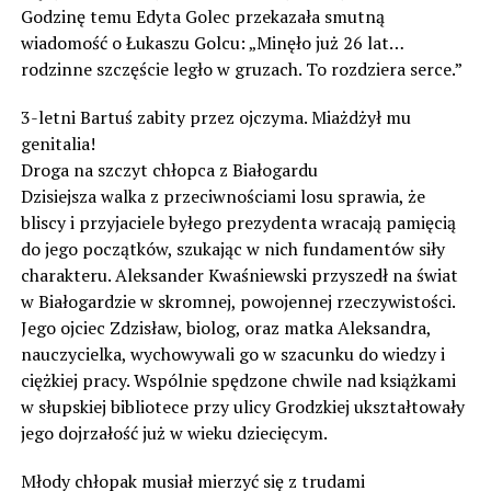
Godzinę temu Edyta Golec przekazała smutną
wiadomość o Łukaszu Golcu: „Minęło już 26 lat…
rodzinne szczęście legło w gruzach. To rozdziera serce.”
3-letni Bartuś zabity przez ojczyma. Miażdżył mu
genitalia!
Droga na szczyt chłopca z Białogardu
Dzisiejsza walka z przeciwnościami losu sprawia, że
bliscy i przyjaciele byłego prezydenta wracają pamięcią
do jego początków, szukając w nich fundamentów siły
charakteru. Aleksander Kwaśniewski przyszedł na świat
w Białogardzie w skromnej, powojennej rzeczywistości.
Jego ojciec Zdzisław, biolog, oraz matka Aleksandra,
nauczycielka, wychowywali go w szacunku do wiedzy i
ciężkiej pracy. Wspólnie spędzone chwile nad książkami
w słupskiej bibliotece przy ulicy Grodzkiej ukształtowały
jego dojrzałość już w wieku dziecięcym.
Młody chłopak musiał mierzyć się z trudami