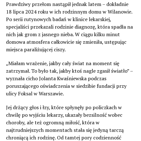
Prawdziwy przełom nastąpił jednak latem – dokładnie
18 lipca 2024 roku w ich rodzinnym domu w Wilanowie.
Po serii rutynowych badań w klinice lekarskiej,
specjaliści przekazali rodzinie diagnozę, która spadła na
nich jak grom z jasnego nieba. W ciągu kilku minut
domowa atmosfera całkowicie się zmieniła, ustępując
miejsca paraliżującej ciszy.
„Miałam wrażenie, jakby cały świat na moment się
zatrzymał. To było tak, jakby ktoś nagle zgasił światło” –
wyznała cicho Jolanta Kwaśniewska podczas
poruszającego oświadczenia w siedzibie fundacji przy
ulicy Foksal w Warszawie.
Jej drżący głos i łzy, które spłynęły po policzkach w
chwilę po wyjściu lekarzy, ukazały bezsilność wobec
choroby, ale też ogromną miłość, która w
najtrudniejszych momentach stała się jedyną tarczą
chroniącą ich rodzinę. Od tamtej pory codzienność