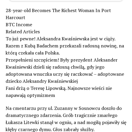
28-year-old Becomes The Richest Woman In Port
Harcourt
BTC Income
Related Articles
To już pewne! Aleksandra Kwaśniewska jest w ciąży.
Razem z Kubą Badachem przekazali radosną nowinę, na
którą czekała cała Polska.
Przepełnieni szczęściem! Były prezydent Aleksander
Kwaśniewski dzieli się radosną chwilą, gdy jego
adoptowana wnuczka uczy się raczkować – adoptowane
dziecko Aleksandry Kwaśniewskiej
Fani drżą o Teresę Lipowską. Najnowsze wieści nie
napawają optymizmem
Na cmentarzu przy ul. Zuzanny w Sosnowcu doszło do
dramatycznego zdarzenia. Grób tragicznie zmarłego
Łukasza Litewki stanął w ogniu, a nad mogiłą pojawiły się
kłęby czarnego dymu. Głos zabrały służby.