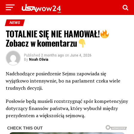
NEWS
TOTALNIE SIĘ NIE HAMOWAŁ!
Zobacz w komentarzu
Published
2 months ago
on
June 4, 2026
By
Noah Olivia
Nadchodzące posiedzenie Sejmu zapowiada się
wyjątkowo intensywnie, bo na parlament czeka wiele
trudnych decyzji.
Posłowie będą musieli rozstrzygnąć spór kompetencyjny
dotyczący finansów państwa, który wybuchł między
prezydentem a większością sejmową.