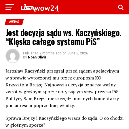
NEWS
Jest decyzja sądu ws. Kaczyńskiego.
“Klęska całego systemu PiS”
Published
2 months ago
on
June 5, 2026
By
Noah Olivia
Jarosław Kaczyński przegrał przed sądem apelacyjnym
w sprawie wytoczonej mu przez europosła KO
Krzysztofa Brejzę. Najnowsza decyzja oznacza ważny
zwrot w głośnym sporze dotyczącym słów prezesa PiS.
Politycy Sam Brejza nie szczędzi mocnych komentarzy
pod adresem poprzedniej władzy.
Sprawa Brejzy i Kaczyńskiego wraca do sądu. O co chodzi
w głośnym sporze?