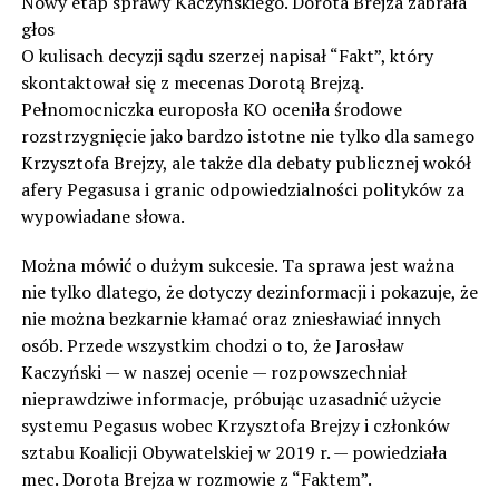
Nowy etap sprawy Kaczyńskiego. Dorota Brejza zabrała
głos
O kulisach decyzji sądu szerzej napisał “Fakt”, który
skontaktował się z mecenas Dorotą Brejzą.
Pełnomocniczka europosła KO oceniła środowe
rozstrzygnięcie jako bardzo istotne nie tylko dla samego
Krzysztofa Brejzy, ale także dla debaty publicznej wokół
afery Pegasusa i granic odpowiedzialności polityków za
wypowiadane słowa.
Można mówić o dużym sukcesie. Ta sprawa jest ważna
nie tylko dlatego, że dotyczy dezinformacji i pokazuje, że
nie można bezkarnie kłamać oraz zniesławiać innych
osób. Przede wszystkim chodzi o to, że Jarosław
Kaczyński — w naszej ocenie — rozpowszechniał
nieprawdziwe informacje, próbując uzasadnić użycie
systemu Pegasus wobec Krzysztofa Brejzy i członków
sztabu Koalicji Obywatelskiej w 2019 r. — powiedziała
mec. Dorota Brejza w rozmowie z “Faktem”.