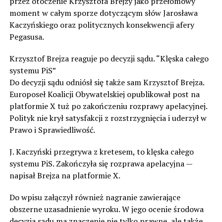
przez otoczenie Krzysztofa Brejzy jako przełomowy
moment w całym sporze dotyczącym słów Jarosława
Kaczyńskiego oraz politycznych konsekwencji afery
Pegasusa.
Krzysztof Brejza reaguje po decyzji sądu. “Klęska całego
systemu PiS”
Do decyzji sądu odniósł się także sam Krzysztof Brejza.
Europoseł Koalicji Obywatelskiej opublikował post na
platformie X tuż po zakończeniu rozprawy apelacyjnej.
Polityk nie krył satysfakcji z rozstrzygnięcia i uderzył w
Prawo i Sprawiedliwość.
J. Kaczyński przegrywa z kretesem, to klęska całego
systemu PiS. Zakończyła się rozprawa apelacyjna —
napisał Brejza na platformie X.
Do wpisu załączył również nagranie zawierające
obszerne uzasadnienie wyroku. W jego ocenie środowa
decyzja sądu ma znaczenie nie tylko prawne, ale także