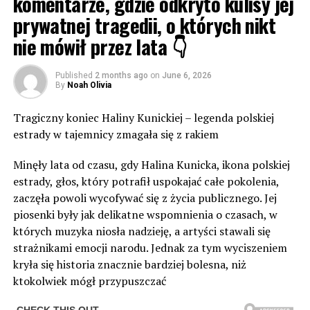
komentarze, gdzie odkryto kulisy jej
prywatnej tragedii, o których nikt
nie mówił przez lata 👇
Published
2 months ago
on
June 6, 2026
By
Noah Olivia
Tragiczny koniec Haliny Kunickiej – legenda polskiej
estrady w tajemnicy zmagała się z rakiem
Minęły lata od czasu, gdy Halina Kunicka, ikona polskiej
estrady, głos, który potrafił uspokajać całe pokolenia,
zaczęła powoli wycofywać się z życia publicznego. Jej
piosenki były jak delikatne wspomnienia o czasach, w
których muzyka niosła nadzieję, a artyści stawali się
strażnikami emocji narodu. Jednak za tym wyciszeniem
kryła się historia znacznie bardziej bolesna, niż
ktokolwiek mógł przypuszczać