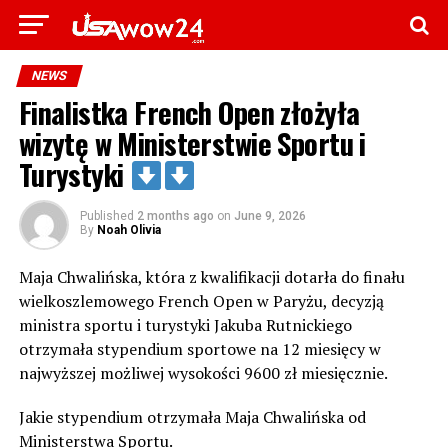
NEWS
Finalistka French Open złożyła
wizytę w Ministerstwie Sportu i
Turystyki
Published
2 months ago
on
June 9, 2026
By
Noah Olivia
Maja Chwalińska, która z kwalifikacji dotarła do finału
wielkoszlemowego French Open w Paryżu, decyzją
ministra sportu i turystyki Jakuba Rutnickiego
otrzymała stypendium sportowe na 12 miesięcy w
najwyższej możliwej wysokości 9600 zł miesięcznie.
Jakie stypendium otrzymała Maja Chwalińska od
Ministerstwa Sportu.