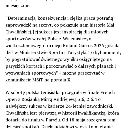
miesięcznie.
“Determinacja, konsekwencja i ciężka praca potrafią
zaprowadzić na szczyt, co pokazuje nam historia Mai
Chwalińskiej. Jej sukces jest inspiracją dla młodych
sportowców w całej Polsce. Wicemistrzyni
wielkoszlemowego turnieju Roland Garros 2026 gościła
dziś w Ministerstwie Sportu i Turystyki. To był moment,
by pogratulować świetnego wyniku osiągniętego na
paryskich kortach i porozmawiać o dalszych planach i
wyzwaniach sportowych” – można przeczytać w
komunikacie MSiT na portalu X.
W sobotę polska tenisistka przegrała w finale French
Open z Rosjanką Mirrą Andriejewą 3:6, 2:6. To
największy sukces w karierze 24-letniej zawodniczki.
Chwalińska jest pierwszą w historii kwalifikantką, która
dotarła do finału w Paryżu. Od 18 maja rozegrała tam
dziesięć spotkań. Dzięki udziałowi w ostatnim etapie