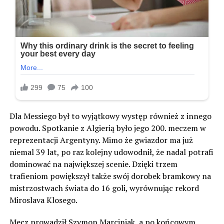
Dla Messiego był to wyjątkowy występ również z innego
powodu. Spotkanie z Algierią było jego 200. meczem w
reprezentacji Argentyny. Mimo że gwiazdor ma już
niemal 39 lat, po raz kolejny udowodnił, że nadal potrafi
dominować na największej scenie. Dzięki trzem
trafieniom powiększył także swój dorobek bramkowy na
mistrzostwach świata do 16 goli, wyrównując rekord
Miroslava Klosego.
Mecz prowadził Szymon Marciniak, a po końcowym