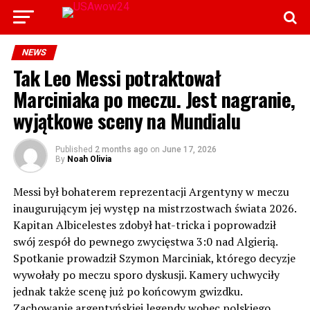
NEWS
Tak Leo Messi potraktował
Marciniaka po meczu. Jest nagranie,
wyjątkowe sceny na Mundialu
Published
2 months ago
on
June 17, 2026
By
Noah Olivia
Messi był bohaterem reprezentacji Argentyny w meczu
inaugurującym jej występ na mistrzostwach świata 2026.
Kapitan Albicelestes zdobył hat-tricka i poprowadził
swój zespół do pewnego zwycięstwa 3:0 nad Algierią.
Spotkanie prowadził Szymon Marciniak, którego decyzje
wywołały po meczu sporo dyskusji. Kamery uchwyciły
jednak także scenę już po końcowym gwizdku.
Zachowanie argentyńskiej legendy wobec polskiego