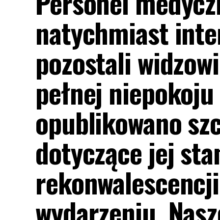
Personel medycz
natychmiast inter
pozostali widzowi
pełnej niepokoju 
opublikowano szc
dotyczące jej sta
rekonwalescencj
wydarzeniu. Nasze 