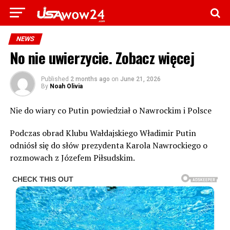
NEWS
No nie uwierzycie. Zobacz więcej
Published
2 months ago
on
June 21, 2026
By
Noah Olivia
Nie do wiary co Putin powiedział o Nawrockim i Polsce
Podczas obrad Klubu Wałdajskiego Władimir Putin
odniósł się do słów prezydenta Karola Nawrockiego o
rozmowach z Józefem Piłsudskim.