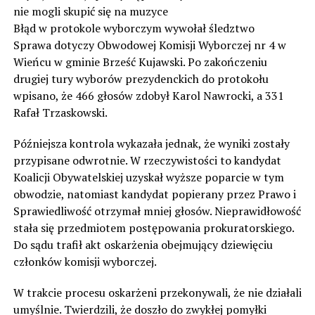
nie mogli skupić się na muzyce
Błąd w protokole wyborczym wywołał śledztwo
Sprawa dotyczy Obwodowej Komisji Wyborczej nr 4 w
Wieńcu w gminie Brześć Kujawski. Po zakończeniu
drugiej tury wyborów prezydenckich do protokołu
wpisano, że 466 głosów zdobył Karol Nawrocki, a 331
Rafał Trzaskowski.
Późniejsza kontrola wykazała jednak, że wyniki zostały
przypisane odwrotnie. W rzeczywistości to kandydat
Koalicji Obywatelskiej uzyskał wyższe poparcie w tym
obwodzie, natomiast kandydat popierany przez Prawo i
Sprawiedliwość otrzymał mniej głosów. Nieprawidłowość
stała się przedmiotem postępowania prokuratorskiego.
Do sądu trafił akt oskarżenia obejmujący dziewięciu
członków komisji wyborczej.
W trakcie procesu oskarżeni przekonywali, że nie działali
umyślnie. Twierdzili, że doszło do zwykłej pomyłki