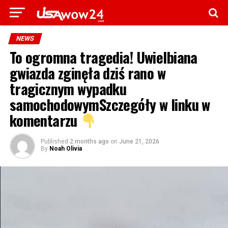
NEWS
To ogromna tragedia! Uwielbiana
gwiazda zginęła dziś rano w
tragicznym wypadku
samochodowymSzczegóły w linku w
komentarzu
Published
2 months ago
on
June 21, 2026
By
Noah Olivia