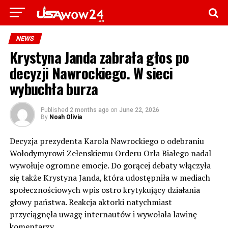
NEWS
Krystyna Janda zabrała głos po
decyzji Nawrockiego. W sieci
wybuchła burza
Published
2 months ago
on
June 22, 2026
By
Noah Olivia
Decyzja prezydenta Karola Nawrockiego o odebraniu
Wołodymyrowi Zełenskiemu Orderu Orła Białego nadal
wywołuje ogromne emocje. Do gorącej debaty włączyła
się także Krystyna Janda, która udostępniła w mediach
społecznościowych wpis ostro krytykujący działania
głowy państwa. Reakcja aktorki natychmiast
przyciągnęła uwagę internautów i wywołała lawinę
komentarzy.