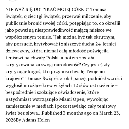
NIE WAŻ SIĘ DOTYKAĆ MOJEJ CÓRKI!” Tomasz
Świątek, ojciec Igi Świątek, przerwał milczenie, aby
publicznie bronić swojej córki, potępiając to, co określił
jako poważną niesprawiedliwość mającą miejsce we
współczesnym tenisie. “Jak można być tak okrutnym,
aby porzucić, krytykować i zniszczyć ducha 24-letniej
dziewczyny, która niemal całą młodość poświęciła
tenisowi na chwałę Polski, a potem została
skrytykowana za swoją narodowość? Czy jesteś zły
krytykując kogoś, kto przynosi chwałę Twojemu
krajowi?” Tomasz Świątek zrobił pauzę, podniósł wzrok i
wygłosił mrożące krew w żyłach 12 słów ostrzeżenie –
bezpośrednie i szokujące oświadczenie, które
natychmiast wstrząsnęło Miami Open, wywołując
zamieszanie w mediach i pozostawiając cały tenisowy
świat bez słowa…Published 3 months ago on March 23,
2026By Adams Helen