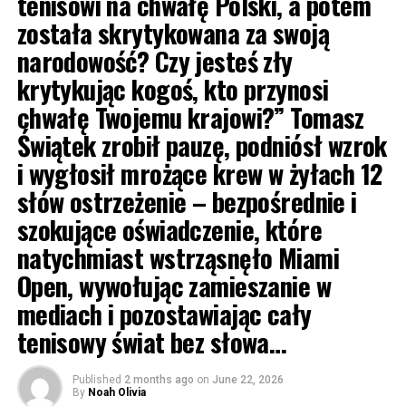
tenisowi na chwałę Polski, a potem
została skrytykowana za swoją
narodowość? Czy jesteś zły
krytykując kogoś, kto przynosi
chwałę Twojemu krajowi?” Tomasz
Świątek zrobił pauzę, podniósł wzrok
i wygłosił mrożące krew w żyłach 12
słów ostrzeżenie – bezpośrednie i
szokujące oświadczenie, które
natychmiast wstrząsnęło Miami
Open, wywołując zamieszanie w
mediach i pozostawiając cały
tenisowy świat bez słowa…
Published
2 months ago
on
June 22, 2026
By
Noah Olivia