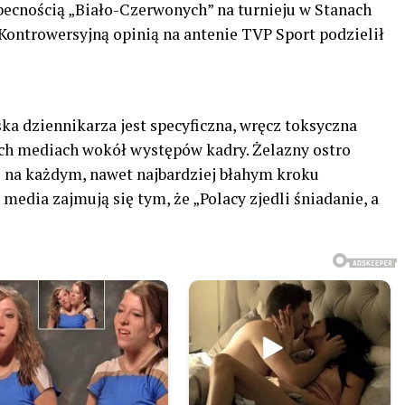
becnością „Biało-Czerwonych” na turnieju w Stanach
Kontrowersyjną opinią na antenie TVP Sport podzielił
 dziennikarza jest specyficzna, wręcz toksyczna
ych mediach wokół występów kadry. Żelazny ostro
 na każdym, nawet najbardziej błahym kroku
media zajmują się tym, że „Polacy zjedli śniadanie, a