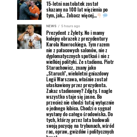
15-letni nastolatek został
skazany na 100 lat więzienia po
tym, jak… Zobacz więcej…
NEWS
5 hours ago
Prezydent z Żylety. No i mamy
kolejny obrazek z prezydentury
Karola Nawrockiego. Tym razem
nie z pałacowych salonów, nie z
dyplomatycznych spotkań i nie z
wielkiej polityki. Ze stadionu. Piotr
Staruchowicz, znany jako
„Staruch”, wieloletni gniazdowy
Legii Warszawa, właśnie został
ułaskawiony przez prezydenta.
Zakaz stadionowy? Zdjęty. I nagle
wszystko staje się jasne. Bo
przecież nie chodzi tutaj wyłącznie
o jednego kibica. Chodzi o sygnał
wysłany do całego środowiska. Do
tych, którzy przez lata budowali
swoją pozycję na trybunach, wśród
rac, opraw, gwizdów i politycznych