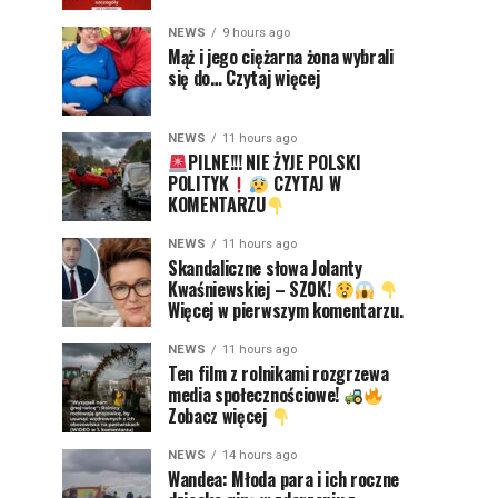
NEWS
9 hours ago
Mąż i jego ciężarna żona wybrali
się do… Czytaj więcej
NEWS
11 hours ago
PILNE!!! NIE ŻYJE POLSKI
POLITYK
CZYTAJ W
KOMENTARZU
NEWS
11 hours ago
Skandaliczne słowa Jolanty
Kwaśniewskiej – SZ0K!
Więcej w pierwszym komentarzu.
NEWS
11 hours ago
Ten film z rolnikami rozgrzewa
media społecznościowe!
Zobacz więcej
NEWS
14 hours ago
Wandea: Młoda para i ich roczne