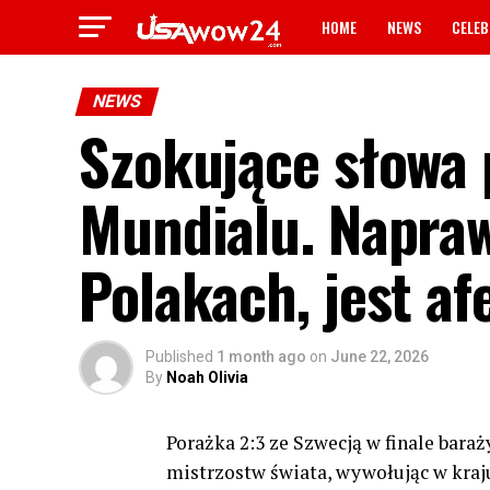
HOME
NEWS
CELEB
NEWS
Szokujące słowa 
Mundialu. Napraw
Polakach, jest af
Published
1 month ago
on
June 22, 2026
By
Noah Olivia
Porażka 2:3 ze Szwecją w finale baraż
mistrzostw świata, wywołując w kraj