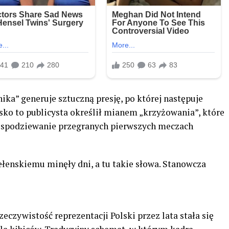
ka” generuje sztuczną presję, po której następuje
isko to publicysta określił mianem „krzyżowania”, które
iespodziewanie przegranych pierwszych meczach
ełenskiemu minęły dni, a tu takie słowa. Stanowcza
eczywistość reprezentacji Polski przez lata stała się