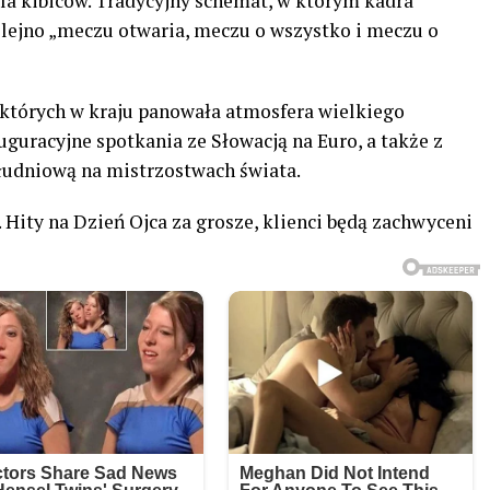
la kibiców. Tradycyjny schemat, w którym kadra
lejno „meczu otwaria, meczu o wszystko i meczu o
 których w kraju panowała atmosfera wielkiego
guracyjne spotkania ze Słowacją na Euro, a także z
udniową na mistrzostwach świata.
 Hity na Dzień Ojca za grosze, klienci będą zachwyceni