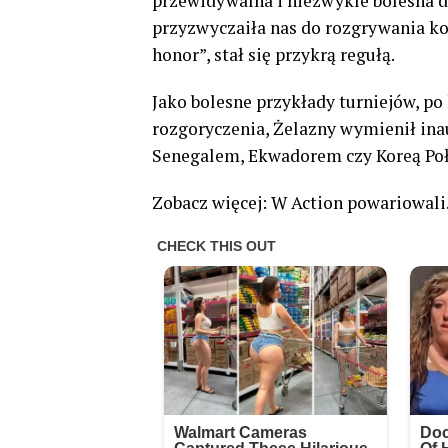
przewidywalna i niezwykle bolesna d
przyzwyczaiła nas do rozgrywania ko
honor”, stał się przykrą regułą.
Jako bolesne przykłady turniejów, po
rozgoryczenia, Żelazny wymienił inau
Senegalem, Ekwadorem czy Koreą Poł
Zobacz więcej: W Action powariowali.