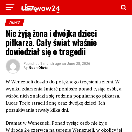
NEWS
Nie żyją żona i dwójka dzieci
piłkarza. Cały świat właśnie
dowiedział się o tragedii
Published
1 month ago
on
June 28, 2026
By
Noah Olivia
W Wenezueli doszło do potężnego trzęsienia ziemi. W
wyniku zdarzenia śmierć poniosło ponad tysiąc osób, a
wśród nich znalazła się rodzina popularnego piłkarza.
Lucas Trejo stracił żonę oraz dwójkę dzieci. Ich
poszukiwania trwały kilka dni.
Dramat w Wenezueli. Ponad tysiąc osób nie żyje
W środę 24 czerwca na terenie Wenezueli, w okolicy jej