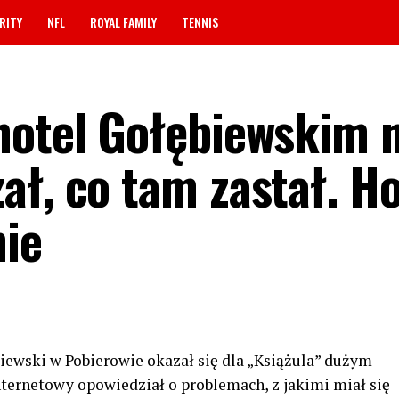
RITY
NFL
ROYAL FAMILY
TENNIS
hotel Gołębiewskim 
ał, co tam zastał. Ho
ie
ewski w Pobierowie okazał się dla „Książula” dużym
ternetowy opowiedział o problemach, z jakimi miał się