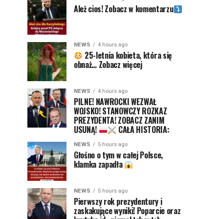
Ależ cios! Zobacz w komentarzu
NEWS
4 hours ago
25-letnia kobieta, która się
obnaż… Zobacz więcej
NEWS
4 hours ago
PILNE! NAWROCKI WEZWAŁ
WOJSKO! STANOWCZY ROZKAZ
PREZYDENTA! ZOBACZ ZANIM
USUNĄ!
CAŁA HISTORIA:
NEWS
5 hours ago
Głośno o tym w całej Polsce,
klamka zapadła
NEWS
5 hours ago
Pierwszy rok prezydentury i
zaskakujące wyniki! Poparcie oraz