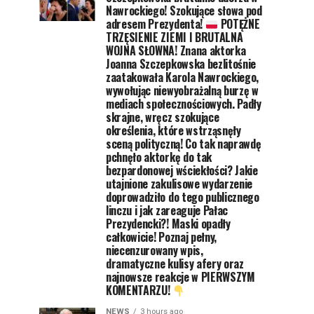
Nawrockiego! Szokujące słowa pod
adresem Prezydenta!
POTĘŻNE
TRZĘSIENIE ZIEMI I BRUTALNA
WOJNA SŁOWNA! Znana aktorka
Joanna Szczepkowska bezlitośnie
zaatakowała Karola Nawrockiego,
wywołując niewyobrażalną burzę w
mediach społecznościowych. Padły
skrajne, wręcz szokujące
określenia, które wstrząsnęły
sceną polityczną! Co tak naprawdę
pchnęło aktorkę do tak
bezpardonowej wściekłości? Jakie
utajnione zakulisowe wydarzenie
doprowadziło do tego publicznego
linczu i jak zareaguje Pałac
Prezydencki?! Maski opadły
całkowicie! Poznaj pełny,
niecenzurowany wpis,
dramatyczne kulisy afery oraz
najnowsze reakcje w PIERWSZYM
KOMENTARZU!
NEWS
3 hours ago