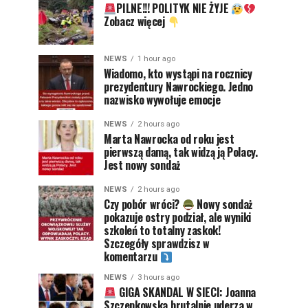
PILNE!!! POLITYK NIE ŻYJE
Zobacz więcej
NEWS
1 hour ago
Wiadomo, kto wystąpi na rocznicy
prezydentury Nawrockiego. Jedno
nazwisko wywołuje emocje
NEWS
2 hours ago
Marta Nawrocka od roku jest
pierwszą damą, tak widzą ją Polacy.
Jest nowy sondaż
NEWS
2 hours ago
Czy pobór wróci?
Nowy sondaż
pokazuje ostry podział, ale wyniki
szkoleń to totalny zaskok!
Szczegóły sprawdzisz w
komentarzu
NEWS
3 hours ago
GIGA SKANDAL W SIECI: Joanna
Szczepkowska brutalnie uderza w