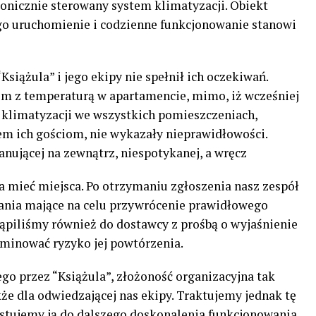
ronicznie sterowany system klimatyzacji. Obiekt
ego uruchomienie i codzienne funkcjonowanie stanowi
iążula” i jego ekipy nie spełnił ich oczekiwań.
lem z temperaturą w apartamencie, mimo, iż wcześniej
y klimatyzacji we wszystkich pomieszczeniach,
m ich gościom, nie wykazały nieprawidłowości.
nującej na zewnątrz, niespotykanej, a wręcz
a mieć miejsca. Po otrzymaniu zgłoszenia nasz zespół
łania mające na celu przywrócenie prawidłowego
tąpiliśmy również do dostawcy z prośbą o wyjaśnienie
iminować ryzyko jej powtórzenia.
go przez “Książula”, złożoność organizacyjna tak
że dla odwiedzającej nas ekipy. Traktujemy jednak tę
ystujemy ją do dalszego doskonalenia funkcjonowania