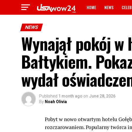
HOME
NEWS
CELEB
NEWS
Wynajął pokój w 
Bałtykiem. Pokaz
wydał oświadczen
Published
1 month ago
on
June 28, 2026
By
Noah Olivia
Pobyt w nowo otwartym hotelu Gołębi
rozczarowaniem. Popularny twórca in