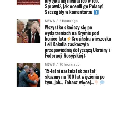
krytyka idą niemal łeb w łeb.
Sprawdź, jak ocenili go Polacy!
Szczegóły w komentarzu
NEWS
5 hours ago
Wszystko skończy się po
wydarzeniach na Krymie pod
koniec lata
Gruzińska wieszczka
Leli Kakulia zaskoczyła
przepowiednią dotyczącą Ukrainy i
Federacji Rosyjskiej⤵
NEWS
10 hours ago
15-letni nastolatek został
skazany na 100 lat więzienia po
tym, jak… Zobacz więcej…