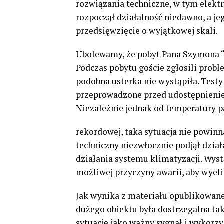
rozwiązania techniczne, w tym elekt
rozpoczął działalność niedawno, a j
przedsięwzięcie o wyjątkowej skali.
Ubolewamy, że pobyt Pana Szymona “Ks
Podczas pobytu goście zgłosili prob
podobna usterka nie wystąpiła. Test
przeprowadzone przed udostępnienie
Niezależnie jednak od temperatury pa
rekordowej, taka sytuacja nie powinn
techniczny niezwłocznie podjął dzia
działania systemu klimatyzacji. Wys
możliwej przyczyny awarii, aby wyel
Jak wynika z materiału opublikowane
dużego obiektu była dostrzegalna tak
sytuację jako ważny sygnał i wykorz